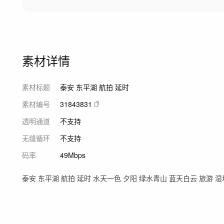
素材详情
素材标题
泰安 东平湖 航拍 延时
素材编号
31843831
透明通道
不支持
无缝循环
不支持
码率
49Mbps
泰安 东平湖 航拍 延时 水天一色 夕阳 绿水青山 蓝天白云 旅游 湿