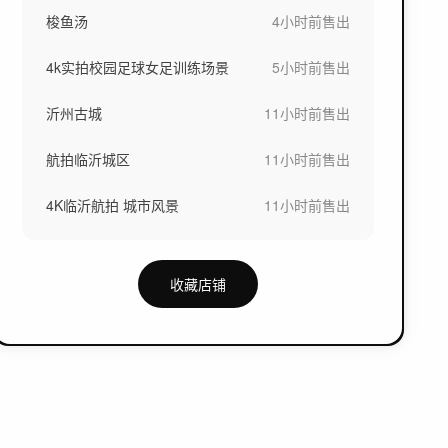
梭鱼汤
4小时前
售出
4k实拍校园足球女足训练场景
5小时前
售出
沂州古城
11小时前
售出
航拍临沂城区
11小时前
售出
4K临沂航拍 城市风景
11小时前
售出
收藏店铺