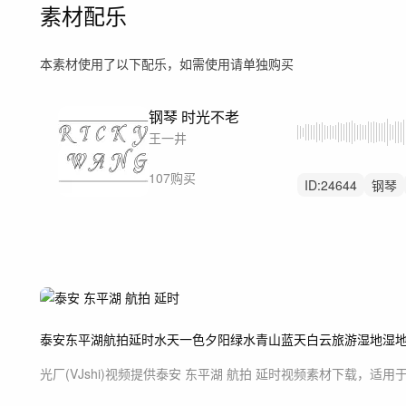
素材配乐
本素材使用了以下配乐，如需使用请单独购买
钢琴 时光不老
王一井
107购买
ID:
24644
钢琴
安静
平静
风
纪录片
采访
泰安
东平湖
航拍
延时
水天一色
夕阳
绿水青山
蓝天白云
旅游
湿地
湿
光厂(VJshi)视频提供
泰安 东平湖 航拍 延时
视频素材
下载，适用