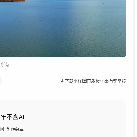
人所有
下载小样
画质检查
有奖举报
4年
不含AI
间
创作类型