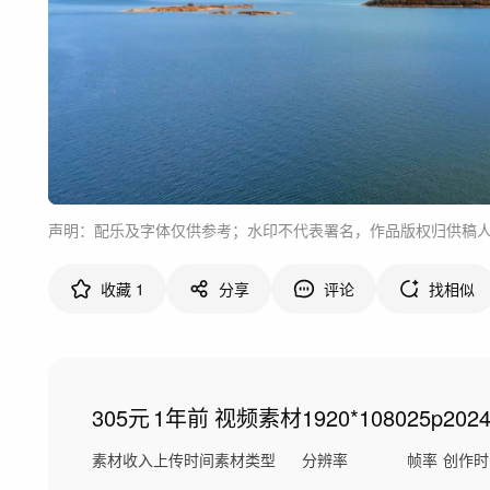
声明：配乐及字体仅供参考；水印不代表署名，作品版权归供稿
收藏
1
分享
评论
找相似
305元
1年前
视频素材
1920*1080
25p
202
素材收入
上传时间
素材类型
分辨率
帧率
创作时