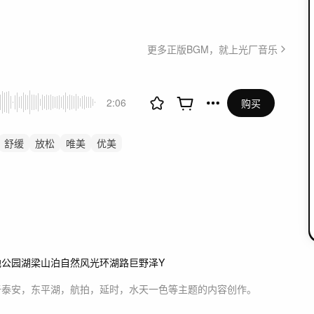
更多正版BGM，就上光厂音乐
2:06
购买
舒缓
放松
唯美
优美
景
自然
治愈
人物
感动
感人
地公园
湖
梁山泊
自然风光
环湖路
巨野泽
Y
于
泰安，东平湖，航拍，延时，水天一色等主题
的内容创作。