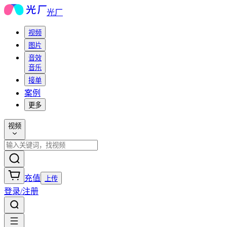
光厂
视频
图片
音效
音乐
接单
案例
更多
视频
充值
上传
登录/注册