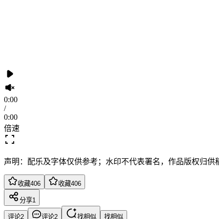
0:00
/
0:00
倍速
声明：配乐及字体仅供参考；水印不代表署名，作品版权归供
收藏
406
收藏
406
分享
1
评论
2
评论
2
找相似
找相似