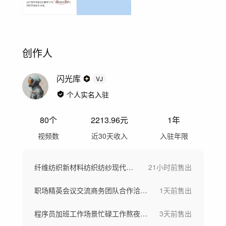
创作人
闪光库
VJ
个人实名入驻
80
个
2213.96
元
1年
视频数
近30天收入
入驻年限
纤维纺织新材料纺织纺纱现代工业车间工厂
21小时前
售出
职场精英会议交流商务团队合作洽谈团队欢呼
1天前
售出
程序员加班工作场景忙碌工作熬夜写代码
3天前
售出