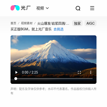
视频
火山爆发/岩浆四溅/森
独家
AIGC
首页
视频素材
买正版BGM，就上光厂音乐
去挑选
林火灾
声明：配乐及字体仅供参考；水印不代表署名，作品版权归供稿人所
有