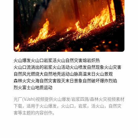
火山爆发
火山口
岩浆
活火山
自然灾害
熔岩
炽热
火山口流淌出的岩浆
火山活动
火山喷发
自然现象
火山灾害
自然风光
燃烧
大自然
地壳运动
山脉
高温
末日
火山景观
森林火灾
火海
自然灾害毁灭
末日景象
自然破坏
爆炸
烈焰
烈火
富士山
地质运动
光厂(VJshi)视频提供
火山爆发/岩浆四溅/森林火灾
视频素材
下载，适用于
火山爆发，火山口，岩浆，活火山，自然灾
害等主题
的内容创作。