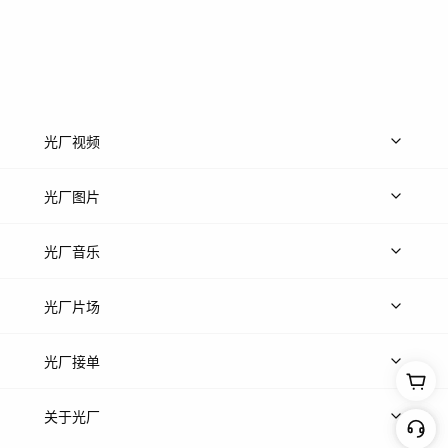
光厂视频
上传视频
精品视频
精选专辑
免费素材
光厂图片
上传图片
精品图片
光厂音乐
热门音乐
免费音效
热门歌单
立即入驻
光厂片场
上传案例
AI找镜头
片场榜单
精选案例
光厂接单
上架服务
热门服务
创作人
关于光厂