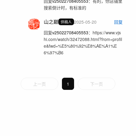
回复
v25022708405553
：
有的，你店铺里
搜索倒计时，有标准的
山之巅
2025-05-20
回复
供稿人
回复
v25022708405553
：
https://www.vjs
hi.com/watch/32472088.html?from=profil
e&fwd=%E5%80%92%E8%AE%A1%E
6%97%B6
上一页
1
下一页