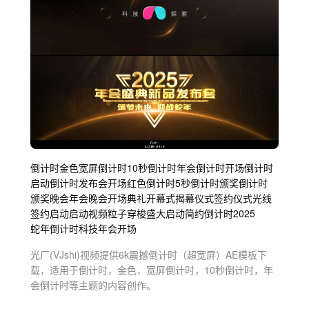
倒计时
金色
宽屏倒计时
10秒倒计时
年会倒计时
开场倒计时
启动倒计时
发布会
开场
红色倒计时
5秒倒计时
颁奖倒计时
颁奖晚会
年会
晚会
开场典礼
开幕式
揭幕仪式
签约仪式
光线
签约
启动
启动视频
粒子穿梭
盛大启动
简约倒计时
2025
蛇年倒计时
科技
年会开场
光厂(VJshi)视频提供
6k震撼倒计时（超宽屏）
AE模板
下
载，适用于
倒计时，金色，宽屏倒计时，10秒倒计时，年
会倒计时等主题
的内容创作。