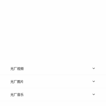
光厂视频
上传视频
精品视频
精选专辑
免费素材
光厂图片
上传图片
精品图片
光厂音乐