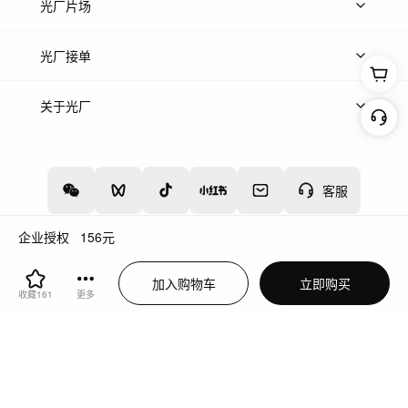
热门音乐
免费音效
热门歌单
立即入驻
光厂片场
上传案例
AI找镜头
片场榜单
精选案例
光厂接单
上架服务
热门服务
创作人
关于光厂
关于我们
诚聘英才
帮助中心
权责声明
客服
企业授权
156
元
增值电信业务经营许可证：川B2-20160192
蜀ICP备12020238号-4
加入购物车
立即购买
川公网安备51019002000262
违法和不良信息举报中心
收藏
161
更多
切换到电脑版