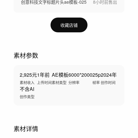
创意科技文字标题片头ae模板-025
8小时前
售出
收藏店铺
素材参数
2,925元
1年前
AE模板
6000*2000
25p
2024年
素材收入
上传时间
素材类型
分辨率
帧率
创作时间
不含AI
创作类型
素材详情