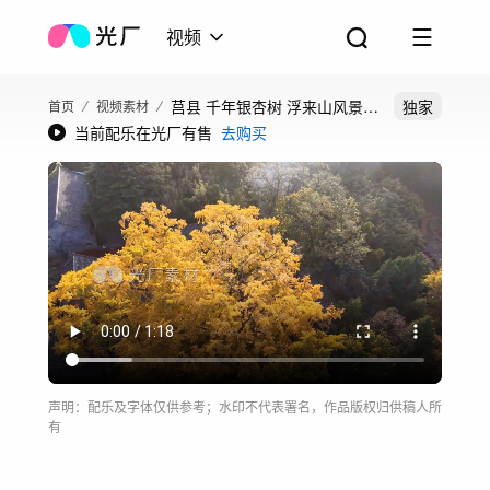
视频
莒县 千年银杏树 浮来山风景区
独家
首页
视频素材
当前配乐在光厂有售
去购买
航拍
声明：配乐及字体仅供参考；水印不代表署名，作品版权归供稿人所
有