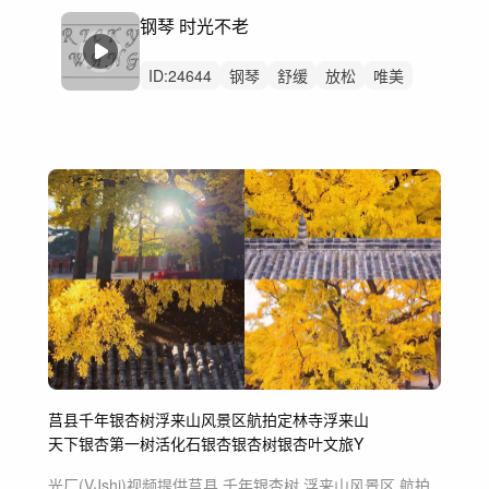
钢琴 时光不老
ID:
24644
钢琴
舒缓
放松
唯美
优美
安静
平静
风景
自然
治愈
人物
纪录片
采访
感动
感人
莒县
千年银杏树
浮来山风景区
航拍
定林寺
浮来山
天下银杏第一树
活化石
银杏
银杏树
银杏叶
文旅
Y
光厂(VJshi)视频提供
莒县 千年银杏树 浮来山风景区 航拍