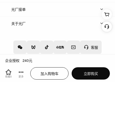
上传案例
AI找镜头
片场榜单
精选案例
光厂接单
上架服务
热门服务
创作人
关于光厂
关于我们
诚聘英才
帮助中心
权责声明
客服
企业授权
240
元
增值电信业务经营许可证：川B2-20160192
蜀ICP备12020238号-4
加入购物车
立即购买
川公网安备51019002000262
违法和不良信息举报中心
收藏
5
更多
切换到电脑版