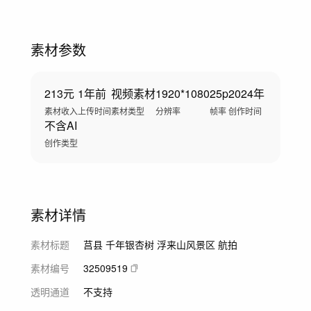
素材参数
213元
1年前
视频素材
1920*1080
25p
2024年
素材收入
上传时间
素材类型
分辨率
帧率
创作时间
不含AI
创作类型
素材详情
素材标题
莒县 千年银杏树 浮来山风景区 航拍
素材编号
32509519
透明通道
不支持