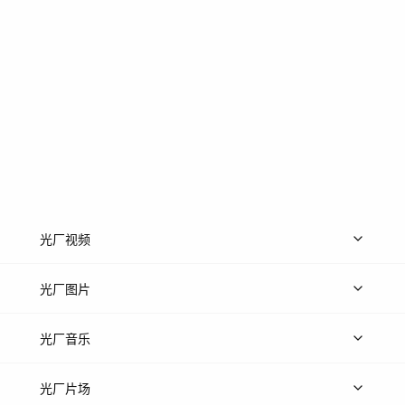
光厂视频
上传视频
精品视频
精选专辑
免费素材
光厂图片
上传图片
精品图片
光厂音乐
热门音乐
免费音效
热门歌单
立即入驻
光厂片场