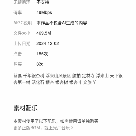
无缝循环
不支持
码率
49Mbps
AIGC说明
本作品不包含AI生成的内容
文件大小
469.5M
上传日期
2024-12-02
点击
156次
购买
3次
莒县 千年银杏树 浮来山风景区 航拍 定林寺 浮来山 天下银
杏第一树 活化石 银杏 银杏树 银杏叶 文旅 Y
素材配乐
本素材使用了以下配乐，如需使用请单独购买
更多正版BGM，就上光厂音乐