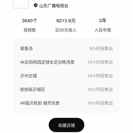
山东广播电视台
3640
个
6213.9
元
3年
视频数
近30天收入
入驻年限
梭鱼汤
9小时前
售出
4k实拍校园足球女足训练场景
10小时前
售出
沂州古城
16小时前
售出
航拍临沂城区
16小时前
售出
4K临沂航拍 城市风景
16小时前
售出
收藏店铺