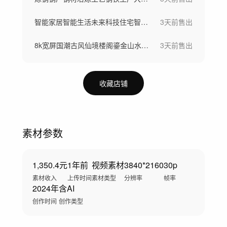
智能家居智能生活未来科技住宅智慧社区
3天前
售出
8k宽屏国潮古风仙境楼阁鎏金山水仙鹤背景
3天前
售出
收藏店铺
素材参数
1,350.4元
1年前
视频素材
3840*2160
30p
素材收入
上传时间
素材类型
分辨率
帧率
2024年
含AI
创作时间
创作类型