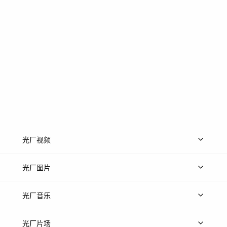
光厂视频
上传视频
精品视频
精选专辑
免费素材
光厂图片
上传图片
精品图片
光厂音乐
热门音乐
免费音效
热门歌单
立即入驻
光厂片场