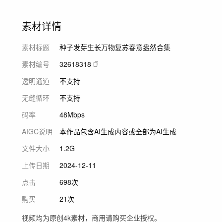
素材详情
素材标题
种子发芽生长万物复苏春意盎然合集
素材编号
32618318
透明通道
不支持
无缝循环
不支持
码率
48Mbps
AIGC说明
本作品包含AI生成内容或全部为AI生成
文件大小
1.2G
上传日期
2024-12-11
点击
698次
购买
21次
视频均为原创4k素材，商用请购买企业授权。