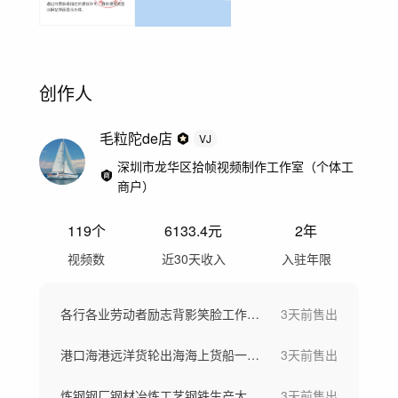
创作人
毛粒陀de店
VJ
深圳市龙华区拾帧视频制作工作室（个体工
商户）
119
个
6133.4
元
2年
视频数
近30天收入
入驻年限
各行各业劳动者励志背影笑脸工作场景劳动节
3天前
售出
港口海港远洋货轮出海海上货船一带一路
3天前
售出
炼钢钢厂钢材冶炼工艺钢铁生产大型工厂航拍
3天前
售出