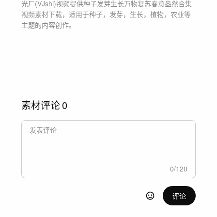
光厂(VJshi)视频提供
种子发芽生长万物复苏春意盎然合集
视频素材
下载，适用于
种子，发芽，生长，植物，农业等
主题
的内容创作。
素材评论
0
0
/
120
评论