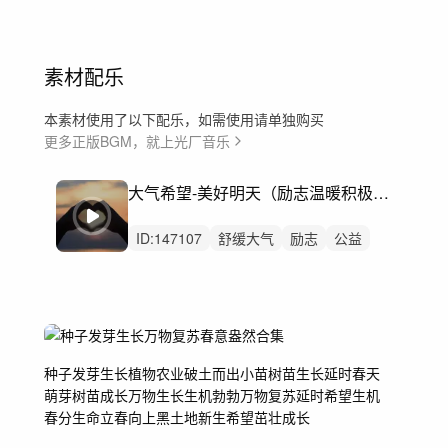
素材配乐
本素材使用了以下配乐，如需使用请单独购买
更多正版BGM，就上光厂音乐
大气希望-美好明天（励志温暖积极奋进）
ID:
147107
舒缓大气
励志
公益
企业
党建
党政
广告
采访
访谈
专访
宣传片
开篇
积极向上
校园学校毕业招生
人物纪录片
种子
发芽
生长
植物
农业
破土而出
小苗
树苗生长延时
春天
萌芽
树苗
成长
万物生长
生机勃勃
万物复苏
延时
希望
生机
春分
生命
立春
向上黑土地
新生希望
茁壮成长