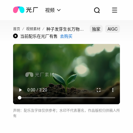
视频
种子发芽生长万物复
独家
AIGC
首页
视频素材
当前配乐在光厂有售
去购买
苏春意盎然合集
声明：配乐及字体仅供参考；水印不代表署名，作品版权归供稿人所
有