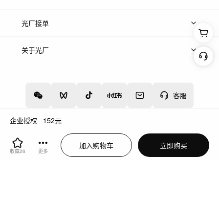
上传案例
AI找镜头
片场榜单
精选案例
光厂接单
上架服务
热门服务
创作人
关于光厂
关于我们
诚聘英才
帮助中心
权责声明
客服
企业授权
152
元
增值电信业务经营许可证：川B2-20160192
蜀ICP备12020238号-4
加入购物车
立即购买
川公网安备51019002000262
违法和不良信息举报中心
收藏
26
更多
切换到电脑版