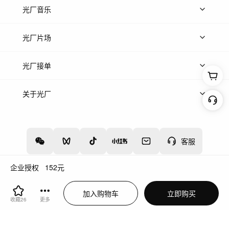
上传图片
精品图片
光厂音乐
热门音乐
免费音效
热门歌单
立即入驻
光厂片场
上传案例
AI找镜头
片场榜单
精选案例
光厂接单
上架服务
热门服务
创作人
关于光厂
关于我们
诚聘英才
帮助中心
权责声明
客服
企业授权
152
元
增值电信业务经营许可证：川B2-20160192
蜀ICP备12020238号-4
加入购物车
立即购买
川公网安备51019002000262
违法和不良信息举报中心
收藏
26
更多