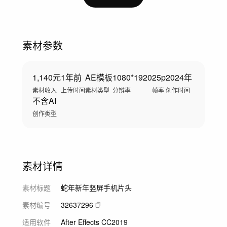
素材参数
1,140元
1年前
AE模板
1080*1920
25p
2024年
素材收入
上传时间
素材类型
分辨率
帧率
创作时间
不含AI
创作类型
素材详情
素材标题
蛇年新年竖屏手机片头
素材编号
32637296
适用软件
After Effects CC2019