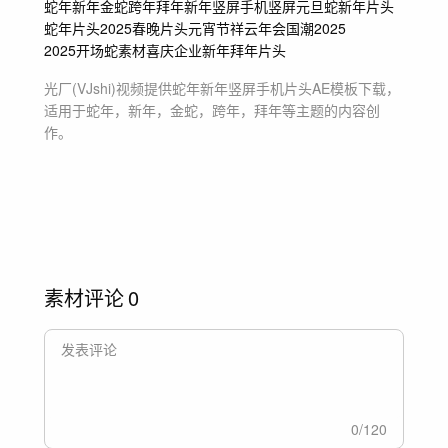
蛇年
新年
金蛇
跨年
拜年
新年竖屏
手机竖屏
元旦
蛇
新年片头
蛇年片头
2025春晚片头
元宵节
祥云
年会
国潮
2025
2025开场
蛇素材
喜庆
企业新年
拜年片头
光厂(VJshi)视频提供
蛇年新年竖屏手机片头
AE模板
下载，
适用于
蛇年，新年，金蛇，跨年，拜年等主题
的内容创
作。
素材评论
0
0
/
120