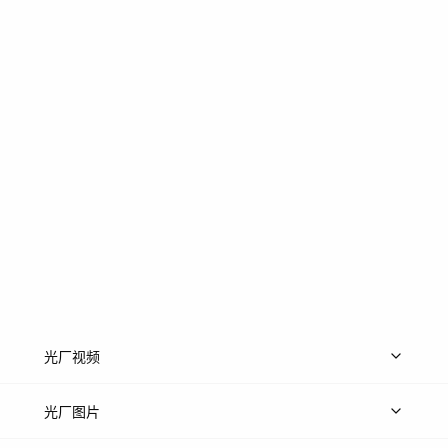
光厂视频
上传视频
精品视频
精选专辑
免费素材
光厂图片