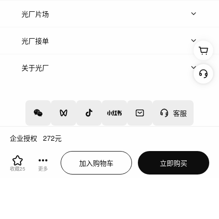
热门音乐
免费音效
热门歌单
立即入驻
光厂片场
上传案例
AI找镜头
片场榜单
精选案例
光厂接单
上架服务
热门服务
创作人
关于光厂
关于我们
诚聘英才
帮助中心
权责声明
客服
企业授权
272
元
增值电信业务经营许可证：川B2-20160192
蜀ICP备12020238号-4
加入购物车
立即购买
川公网安备51019002000262
违法和不良信息举报中心
收藏
25
更多
切换到电脑版