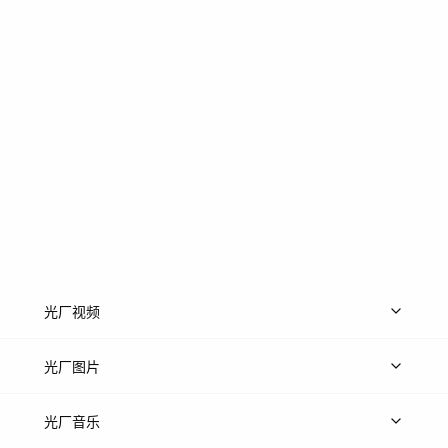
光厂视频
上传视频
精品视频
精选专辑
免费素材
光厂图片
上传图片
精品图片
光厂音乐