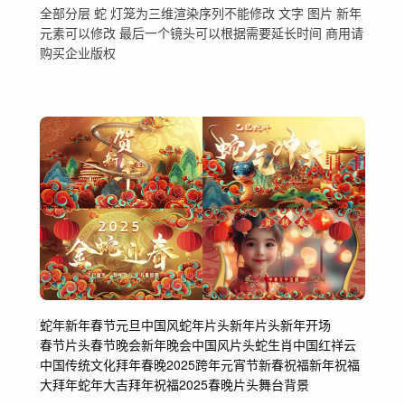
全部分层 蛇 灯笼为三维渲染序列不能修改 文字 图片 新年
元素可以修改 最后一个镜头可以根据需要延长时间 商用请
购买企业版权
蛇年
新年
春节
元旦
中国风
蛇年片头
新年片头
新年开场
春节片头
春节晚会
新年晚会
中国风片头
蛇生肖
中国红
祥云
中国传统文化
拜年
春晚
2025
跨年
元宵节
新春
祝福
新年祝福
大拜年
蛇年大吉
拜年祝福
2025春晚片头
舞台背景