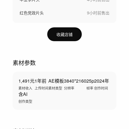
红色党政片头
9小时前
售出
收藏店铺
素材参数
1,491元
1年前
AE模板
3840*2160
25p
2024年
素材收入
上传时间
素材类型
分辨率
帧率
创作时间
含AI
创作类型