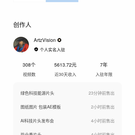
创作人
ArtzVision
个人实名入驻
308
个
5613.72
元
7年
视频数
近30天收入
入驻年限
绿色科技能源片头
23分钟前
售出
图纸图片 包装AE模板
2小时前
售出
AI科技片头发布会
4小时前
售出
毕业季片头
4小时前
售出