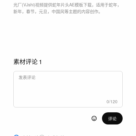
光厂(VJshi)视频提供
蛇年片头
AE模板
下载，适用于
蛇年，
新年，春节，元旦，中国风等主题
的内容创作。
素材评论
1
0
/
120
评论