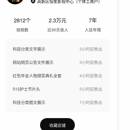
高新区恒笙影视中心（个体工商户）
2812
个
2.3万
元
7年
视频数
近30天收入
入驻年限
科技分类文字展示
3小时前
售出
网站网页公告文件展示
3小时前
售出
红色年会人物颁奖典礼全套
4小时前
售出
512护士节片头
5小时前
售出
科技分类图文展示
7小时前
售出
收藏店铺