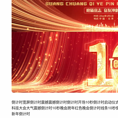
倒计时
宽屏倒计时
震撼
震撼倒计时
倒计时开场
10秒倒计时
启动仪
科技大会
大气震撼
倒计时10秒
晚会
跨年
红色
晚会倒计时
线条
10秒
新年倒计时