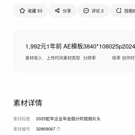
收藏
53
分享
评论
2
找相
1,992元
1年前
AE模板
3840*1080
25p
202
素材收入
上传时间
素材类型
分辨率
帧率
创作时
素材详情
素材标题
2025蛇年企业年会倒计时视频片头
素材编号
32869067