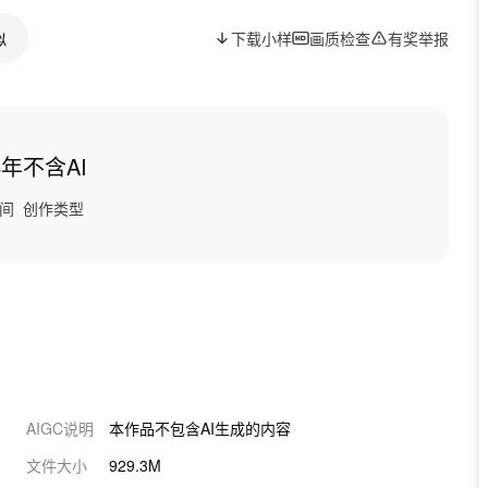
似
下载小样
画质检查
有奖举报
4年
不含AI
间
创作类型
AIGC说明
本作品不包含AI生成的内容
文件大小
929.3M