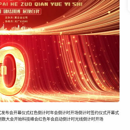
式
发布会
开幕仪式
红色倒计时
年会倒计时
开场倒计时
签约仪式
开幕式
倒数
大会开始
科技峰会
红色年会
启动倒计时
光线倒计时
开场