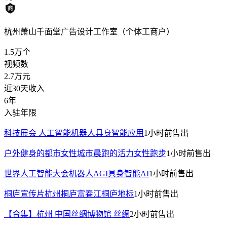
杭州萧山千面堂广告设计工作室（个体工商户）
1.5万
个
视频数
2.7万
元
近30天收入
6年
入驻年限
科技展会 人工智能机器人具身智能应用
1小时前
售出
户外健身的都市女性城市晨跑的活力女性跑步
1小时前
售出
世界人工智能大会机器人AGI具身智能AI
1小时前
售出
桐庐宣传片杭州桐庐富春江桐庐地标
1小时前
售出
【合集】杭州 中国丝绸博物馆 丝绸
2小时前
售出