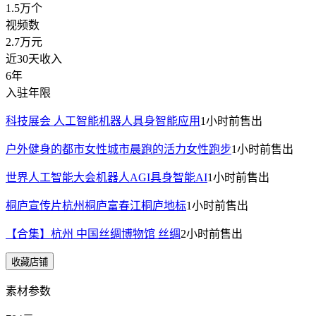
1.5万
个
视频数
2.7万
元
近30天收入
6年
入驻年限
科技展会 人工智能机器人具身智能应用
1小时前
售出
户外健身的都市女性城市晨跑的活力女性跑步
1小时前
售出
世界人工智能大会机器人AGI具身智能AI
1小时前
售出
桐庐宣传片杭州桐庐富春江桐庐地标
1小时前
售出
【合集】杭州 中国丝绸博物馆 丝绸
2小时前
售出
收藏店铺
素材参数