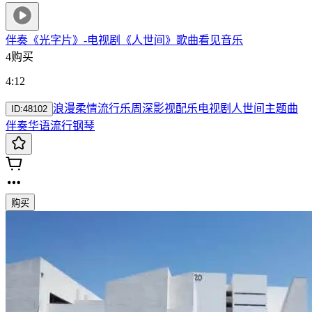
伴奏《光字片》-电视剧《人世间》歌曲
看见音乐
4购买
4:12
浪漫
柔情
流行乐
周深
影视配乐
电视剧
人世间
主题曲
ID:
48102
伴奏
华语流行
钢琴
购买