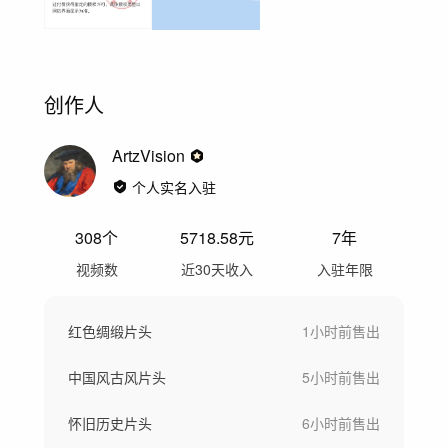
创作人
ArtzVision
个人实名入驻
308
个
5718.58
元
7年
视频数
近30天收入
入驻年限
红色绸缎片头
1小时前
售出
中国风古风片头
5小时前
售出
怀旧历史片头
6小时前
售出