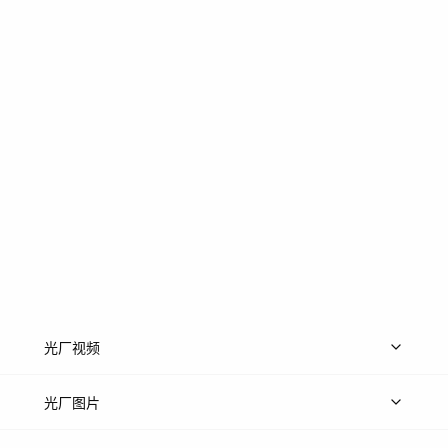
光厂视频
上传视频
精品视频
精选专辑
免费素材
光厂图片