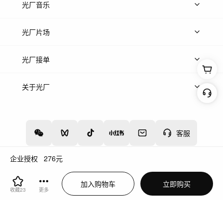
上传图片
精品图片
光厂音乐
热门音乐
免费音效
热门歌单
立即入驻
光厂片场
上传案例
AI找镜头
片场榜单
精选案例
光厂接单
上架服务
热门服务
创作人
关于光厂
关于我们
诚聘英才
帮助中心
权责声明
客服
企业授权
276
元
增值电信业务经营许可证：川B2-20160192
蜀ICP备12020238号-4
加入购物车
立即购买
川公网安备51019002000262
违法和不良信息举报中心
收藏
23
更多