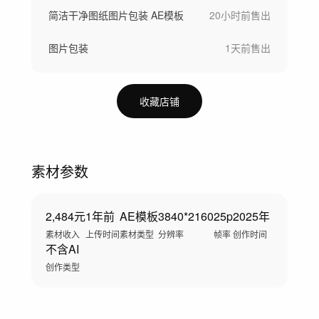
简洁干净图纸图片包装 AE模板
20小时前
售出
图片包装
1天前
售出
收藏店铺
素材参数
2,484元
1年前
AE模板
3840*2160
25p
2025年
素材收入
上传时间
素材类型
分辨率
帧率
创作时间
不含AI
创作类型