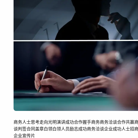
商务人士思考
走向光明
演讲成功
合作握手
商务
商务洽谈
合作共赢
谈判签合同盖章白领
白领
人员励志成功商务洽谈
企业成功人士
招
企业宣传片