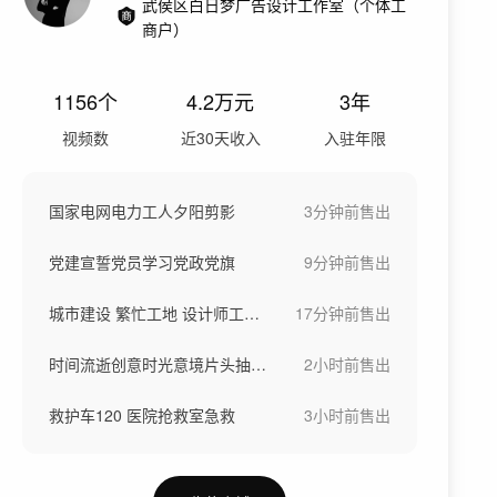
武侯区白日梦广告设计工作室（个体工
商户）
1156
个
4.2万
元
3年
视频数
近30天收入
入驻年限
国家电网电力工人夕阳剪影
3分钟前
售出
党建宣誓党员学习党政党旗
9分钟前
售出
城市建设 繁忙工地 设计师工程师
17分钟前
售出
时间流逝创意时光意境片头抽象意境意象
2小时前
售出
救护车120 医院抢救室急救
3小时前
售出