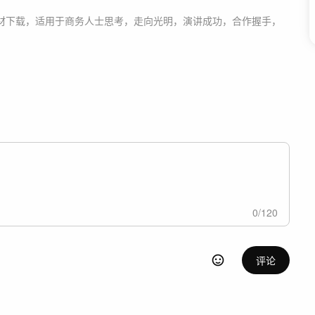
材
下载，适用于
商务人士思考，走向光明，演讲成功，合作握手，
0
/
120
评论