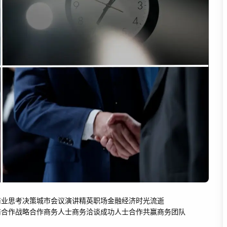
商业
思考
决策
城市
会议
演讲
精英
职场
金融
经济
时光流逝
商合作
战略合作
商务人士商务洽谈
成功人士合作共赢
商务团队