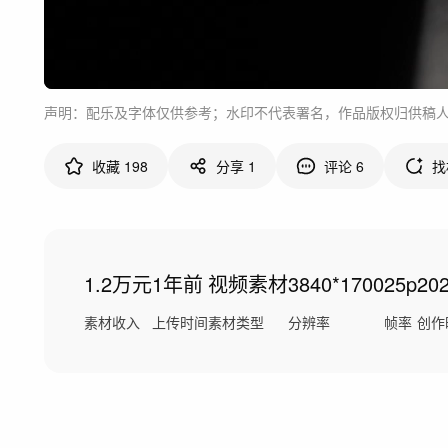
声明：配乐及字体仅供参考；水印不代表署名，作品版权归供稿
收藏
198
分享
1
评论
6
找
1.2万元
1年前
视频素材
3840*1700
25p
20
素材收入
上传时间
素材类型
分辨率
帧率
创作