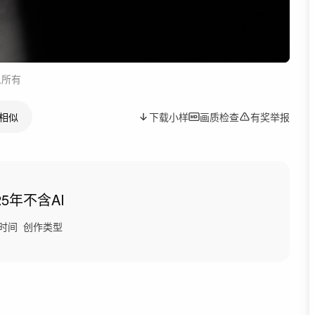
人所有
相似
下载小样
画质检查
有奖举报
25年
不含AI
时间
创作类型