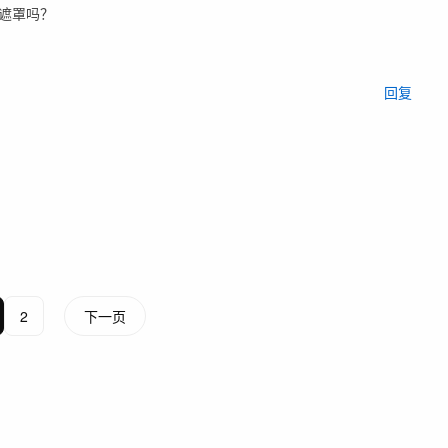
遮罩吗？
回复
2
下一页