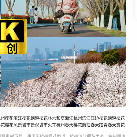
杭州樱花
滨江樱花跑道
樱花林
六和塔
浙江杭州
滨江江边樱花跑道
樱花
樱花
樱花风景
城市景观
城市火车
杭州春天
樱花航拍
春天踏青
春天赏花
视频素材
下载，适用于
杭州樱花跑道，杭州滨江樱花大道，杭州闻涛