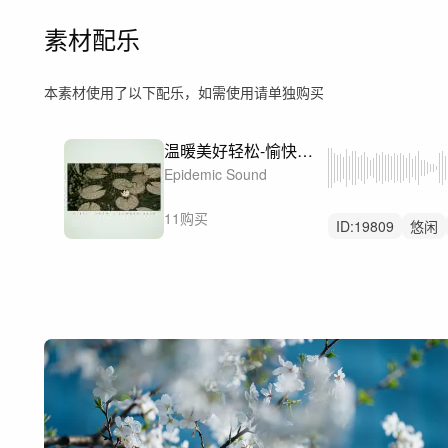
素材配乐
本素材使用了以下配乐，如需使用请单独购买
温暖美好轻松-愉快周末-Sunday Smile
Epidemic Sound
11购买
ID:
19809
悠闲
烹饪节目
瑞典
民谣吉他
美好
访谈