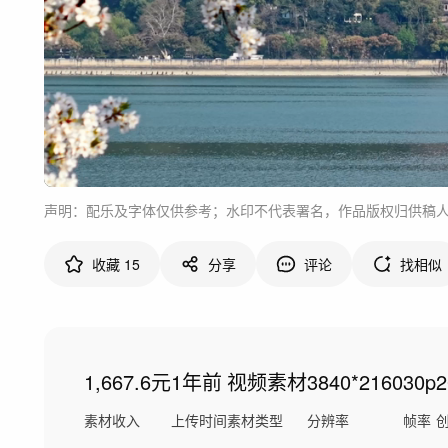
声明：配乐及字体仅供参考；水印不代表署名，作品版权归供稿
收藏
15
分享
评论
找相似
1,667.6元
1年前
视频素材
3840*2160
30p
素材收入
上传时间
素材类型
分辨率
帧率