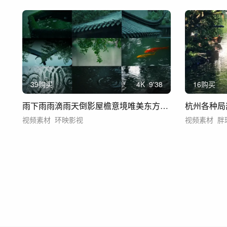
39购买
4
K
9'38
16购买
雨下雨雨滴雨天倒影屋檐意境唯美东方美学
杭州各种局
视频素材
环映影视
视频素材
胖球