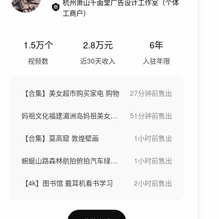
杭州萧山千面堂广告设计工作室（个体
工商户）
1.5万
个
2.8万
元
6年
视频数
近30天收入
入驻年限
【合集】美女超市购买家电 购物
27分钟前
售出
妈祖文化福建湄洲岛妈祖美女旅拍海岛度假
51分钟前
售出
【合集】莫高窟 敦煌壁画
1小时前
售出
蜿蜒山路森林航拍俯拍汽车绿色生态盘山公路
1小时前
售出
【4k】图书馆 戴耳机看书学习
2小时前
售出