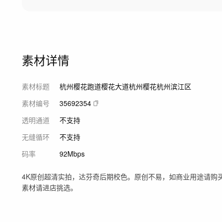
素材详情
素材标题
杭州樱花跑道樱花大道杭州樱花杭州滨江区
素材编号
35692354
透明通道
不支持
无缝循环
不支持
码率
92Mbps
4K原创超清实拍，达芬奇后期校色。原创不易，如商业用途请购
素材请进店挑选。