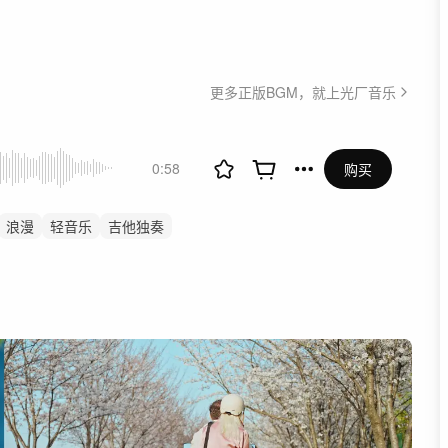
更多正版BGM，就上光厂音乐
0:58
购买
浪漫
轻音乐
吉他独奏
夏天
花园音乐会
情歌
吉他
叙事
温暖
短片