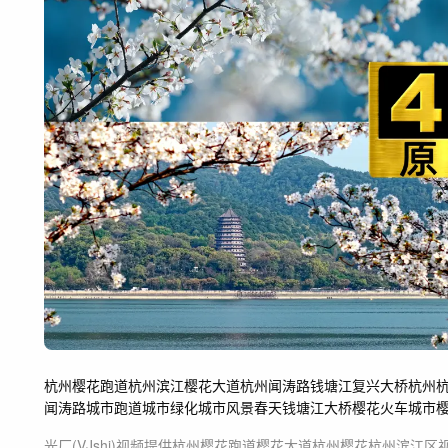
杭州樱花跑道
杭州滨江樱花大道
杭州闻涛路
钱塘江
复兴大桥
杭州
闻涛路
城市跑道
城市绿化
城市风景
春天
钱塘江大桥
樱花火车
城市
光厂(VJshi)视频提供
杭州樱花跑道樱花大道杭州樱花杭州滨江区