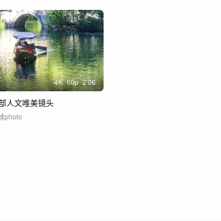
4
K
60
p
2'06
部人文唯美镜头
photo