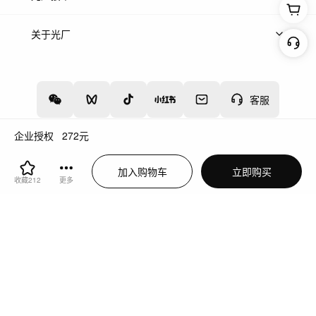
上架服务
热门服务
创作人
关于光厂
关于我们
诚聘英才
帮助中心
权责声明
客服
企业授权
272
元
增值电信业务经营许可证：川B2-20160192
蜀ICP备12020238号-4
加入购物车
立即购买
川公网安备51019002000262
违法和不良信息举报中心
收藏
212
更多
切换到电脑版