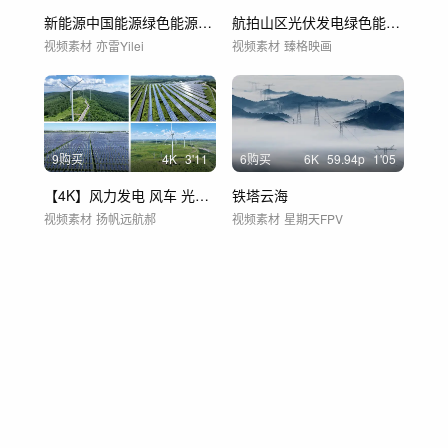
新能源中国能源绿色能源电力国家电网太阳能
航拍山区光伏发电绿色能源太阳能
视频素材
亦雷Yilei
视频素材
臻格映画
9购买
4
K
3'11
6购买
6
K
59.94
p
1'05
【4K】风力发电 风车 光伏 太阳能
铁塔云海
视频素材
扬帆远航郝
视频素材
星期天FPV