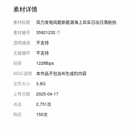
素材详情
素材标题
风力发电风能新能源海上风车日出日落航拍
素材编号
35921232
透明通道
不支持
无缝循环
不支持
码率
122Mbps
AIGC说明
本作品不包含AI生成的内容
文件大小
3.8G
上传日期
2025-04-17
点击
2,751次
购买
155次