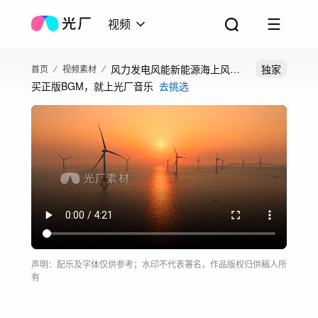
视频
风力发电风能新能源海上风车
独家
首页
视频素材
买正版BGM，就上光厂音乐
去挑选
日出日落航拍
声明：配乐及字体仅供参考；水印不代表署名，作品版权归供稿人所
有