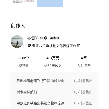
创作人
亦雷Yilei
美术师
温江八爪鱼视觉文化传媒工作室
330
个
4.3万
元
4年
视频数
近30天收入
入驻年限
日出雄鹰老鹰飞行飞翔山峰雪山高山企业精神
1小时前
售出
树木森林航拍
1小时前
售出
中欧班列铁路集装箱货物物流运输繁忙港口
1小时前
售出