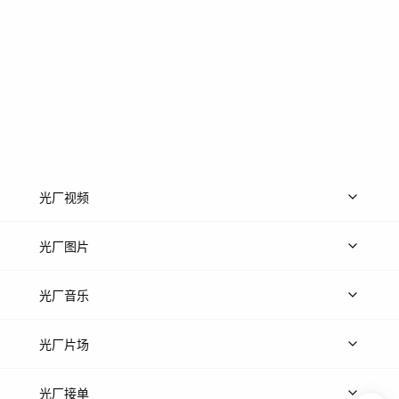
光厂视频
上传视频
精品视频
精选专辑
免费素材
光厂图片
上传图片
精品图片
光厂音乐
热门音乐
免费音效
热门歌单
立即入驻
光厂片场
上传案例
AI找镜头
片场榜单
精选案例
光厂接单