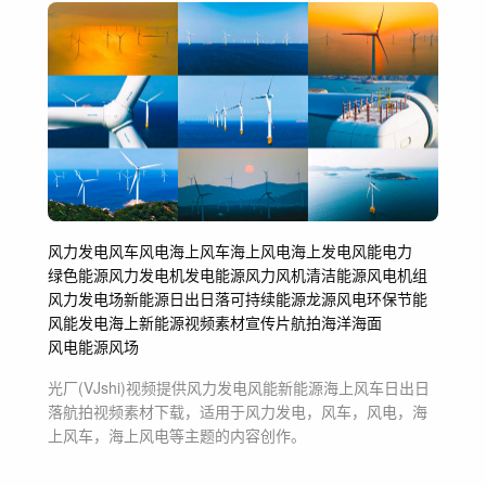
风力发电
风车
风电
海上风车
海上风电
海上发电
风能
电力
绿色能源
风力发电机
发电
能源
风力
风机
清洁能源
风电机组
风力发电场
新能源
日出日落
可持续能源
龙源风电
环保节能
风能发电
海上新能源
视频素材
宣传片
航拍
海洋海面
风电能源
风场
光厂(VJshi)视频提供
风力发电风能新能源海上风车日出日
落航拍
视频素材
下载，适用于
风力发电，风车，风电，海
上风车，海上风电等主题
的内容创作。