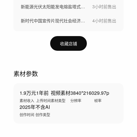
新能源光伏太阳能发电熔盐塔式光热电站储能
3小时前
售出
新时代中国宣传片现代社会经济发展祖国风光
4小时前
售出
收藏店铺
素材参数
1.9万元
1年前
视频素材
3840*2160
29.97p
素材收入
上传时间
素材类型
分辨率
帧率
2025年
不含AI
创作时间
创作类型