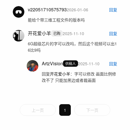
v22051710575793
2026-01-06
回复
能给个带三维工程文件的版本吗
开花爱小羊
2025-11-10
回复
已购
6G超级芯片的字可以改吗，然后这个视频可以出1
6比9吗
ArtzVision
2025-11-10
回复
供稿人
回复
开花爱小羊
：
字可以修改 画面比例修
改不了 只能加黑边或者裁画面
上一页
1
下一页