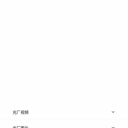
光厂视频
上传视频
精品视频
精选专辑
免费素材
光厂图片