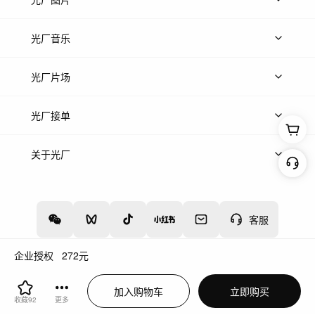
上传图片
精品图片
光厂音乐
热门音乐
免费音效
热门歌单
立即入驻
光厂片场
上传案例
AI找镜头
片场榜单
精选案例
光厂接单
上架服务
热门服务
创作人
关于光厂
关于我们
诚聘英才
帮助中心
权责声明
客服
企业授权
272
元
增值电信业务经营许可证：川B2-20160192
蜀ICP备12020238号-4
加入购物车
立即购买
川公网安备51019002000262
违法和不良信息举报中心
收藏
92
更多