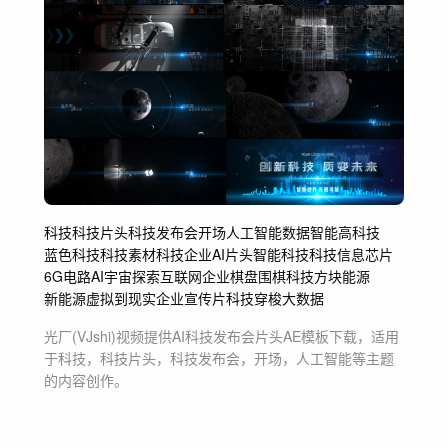
科技
科技片头
科技发布会
开场
人工智能
数据
智能
高科技
蓝色科技
科技素材
科技企业
AI片头
智能科技
科技信息
芯片
6G
电路
AI
宇宙
探索
互联网企业
棋盘
围棋
科技方块
能源
新能源
虚拟到现实
企业宣传片
科技穿梭
大数据
光厂(VJshi)视频提供
AI科技发布会片头
AE模板
下载，适用
于
科技，科技片头，科技发布会，开场，人工智能等主题
的内容创作。