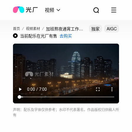
视频
加班熬夜通宵工作疲
独家
AIGC
首页
视频素材
当前配乐在光厂有售
去购买
惫办公楼夜景
声明：配乐及字体仅供参考；水印不代表署名，作品版权归供稿人所
有