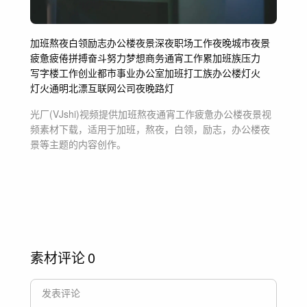
加班
熬夜
白领
励志
办公楼夜景
深夜
职场
工作
夜晚
城市夜景
疲惫疲倦
拼搏奋斗
努力
梦想
商务
通宵工作
累
加班族
压力
写字楼
工作创业
都市
事业
办公室加班
打工族
办公楼灯火
灯火通明
北漂
互联网公司
夜晚路灯
光厂(VJshi)视频提供
加班熬夜通宵工作疲惫办公楼夜景
视
频素材
下载，适用于
加班，熬夜，白领，励志，办公楼夜
景等主题
的内容创作。
素材评论
0