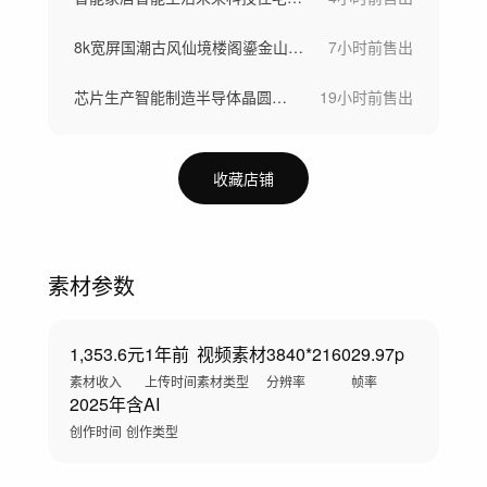
8k宽屏国潮古风仙境楼阁鎏金山水仙鹤背景
7小时前
售出
芯片生产智能制造半导体晶圆制造高科技车间
19小时前
售出
收藏店铺
素材参数
1,353.6元
1年前
视频素材
3840*2160
29.97p
素材收入
上传时间
素材类型
分辨率
帧率
2025年
含AI
创作时间
创作类型