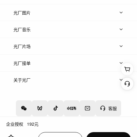
上传视频
精品视频
精选专辑
免费素材
光厂图片
上传图片
精品图片
光厂音乐
热门音乐
免费音效
热门歌单
立即入驻
光厂片场
上传案例
AI找镜头
片场榜单
精选案例
光厂接单
上架服务
热门服务
创作人
关于光厂
关于我们
诚聘英才
帮助中心
权责声明
客服
企业授权
192
元
增值电信业务经营许可证：川B2-20160192
蜀ICP备12020238号-4