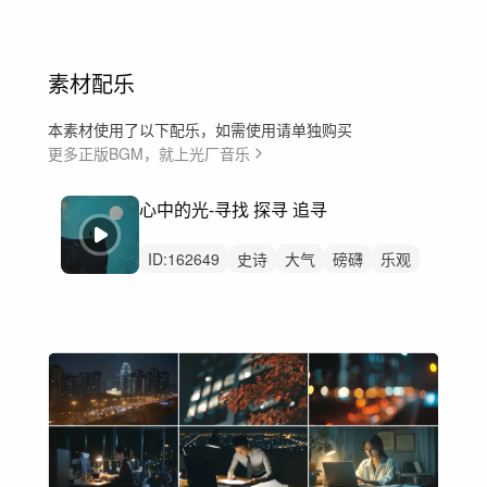
素材配乐
本素材使用了以下配乐，如需使用请单独购买
更多正版BGM，就上光厂音乐
心中的光-寻找 探寻 追寻
ID:
162649
史诗
大气
磅礴
乐观
希望
活力
律动
洒脱
严峻
精神
感动
动感
辽阔
阳光
城市形象片