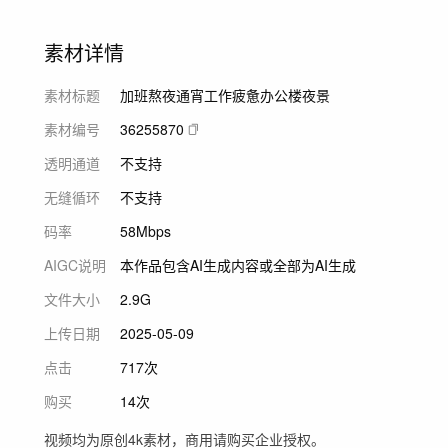
素材详情
素材标题
加班熬夜通宵工作疲惫办公楼夜景
素材编号
36255870
透明通道
不支持
无缝循环
不支持
码率
58Mbps
AIGC说明
本作品包含AI生成内容或全部为AI生成
文件大小
2.9G
上传日期
2025-05-09
点击
717次
购买
14次
视频均为原创4k素材，商用请购买企业授权。