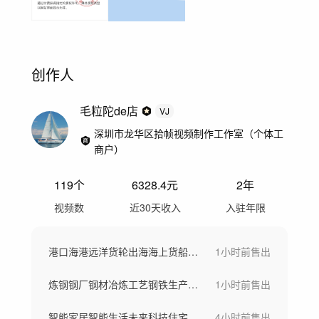
创作人
毛粒陀de店
VJ
深圳市龙华区拾帧视频制作工作室（个体工
商户）
119
个
6328.4
元
2年
视频数
近30天收入
入驻年限
港口海港远洋货轮出海海上货船一带一路
1小时前
售出
炼钢钢厂钢材冶炼工艺钢铁生产大型工厂航拍
1小时前
售出
智能家居智能生活未来科技住宅智慧社区
4小时前
售出