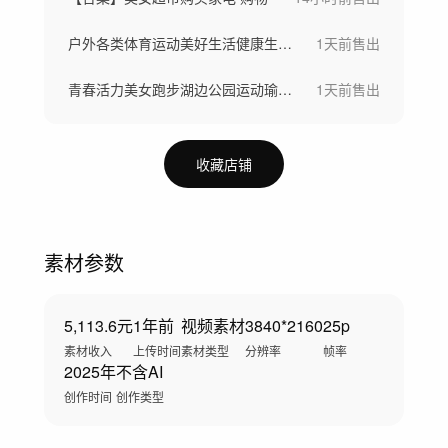
户外各类体育运动美好生活健康生活城市宣传
1天前
售出
青春活力美女跑步湖边公园运动瑜伽健身运动
1天前
售出
收藏店铺
素材参数
5,113.6元
1年前
视频素材
3840*2160
25p
素材收入
上传时间
素材类型
分辨率
帧率
2025年
不含AI
创作时间
创作类型