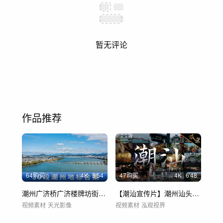
暂无评论
作品推荐
64购买
4
K
5'54
47购买
4
K
6'48
潮州广济桥广济楼牌坊街地标航拍延时合集
【潮汕宣传片】潮州汕头揭阳城市旅游宣传片
视频素材
天光影像
视频素材
泓观视界