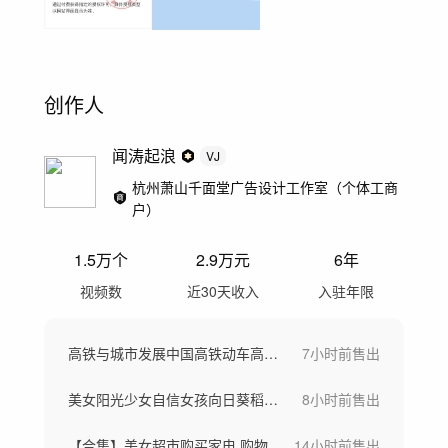
创作人
闻涛起浪
VJ
杭州萧山千面堂广告设计工作室（个体工商
户）
1.5万
个
2.9万
元
6年
视频数
近30天收入
入驻年限
高铁与城市发展中国高铁动车高铁站候车大厅
7小时前
售出
美女阳光少女自信女孩向日葵稻田骑车画画
8小时前
售出
【合集】美女超市购买家电 购物
14小时前
售出