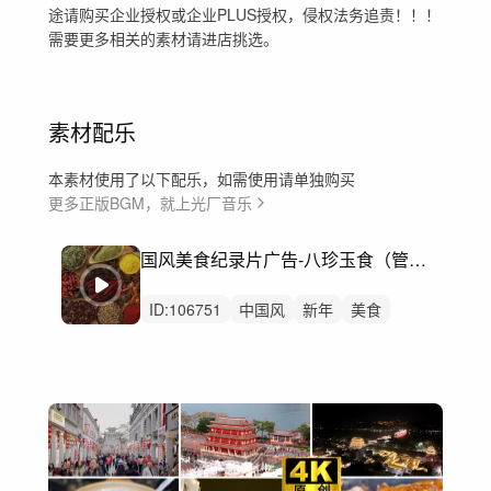
途请购买企业授权或企业PLUS授权，侵权法务追责！！！
需要更多相关的素材请进店挑选。
素材配乐
本素材使用了以下配乐，如需使用请单独购买
更多正版BGM，就上光厂音乐
国风美食纪录片广告-八珍玉食（管弦、民乐）
ID:
106751
中国风
新年
美食
广告
端午节
节日
轻松
纪录片
古装
轻快
粽子
食物
烹饪
烧烤
宣传片