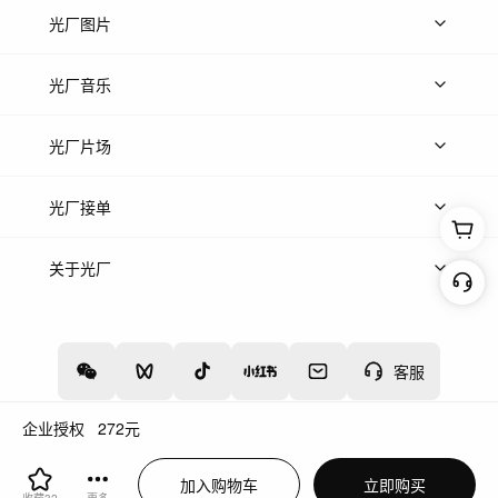
上传视频
精品视频
精选专辑
免费素材
光厂图片
上传图片
精品图片
光厂音乐
热门音乐
免费音效
热门歌单
立即入驻
光厂片场
上传案例
AI找镜头
片场榜单
精选案例
光厂接单
上架服务
热门服务
创作人
关于光厂
关于我们
诚聘英才
帮助中心
权责声明
客服
企业授权
272
元
增值电信业务经营许可证：川B2-20160192
蜀ICP备12020238号-4
加入购物车
立即购买
川公网安备51019002000262
违法和不良信息举报中心