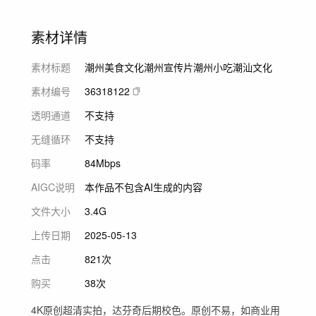
素材详情
素材标题
潮州美食文化潮州宣传片潮州小吃潮汕文化
素材编号
36318122
透明通道
不支持
无缝循环
不支持
码率
84Mbps
AIGC说明
本作品不包含AI生成的内容
文件大小
3.4G
上传日期
2025-05-13
点击
821次
购买
38次
4K原创超清实拍，达芬奇后期校色。原创不易，如商业用