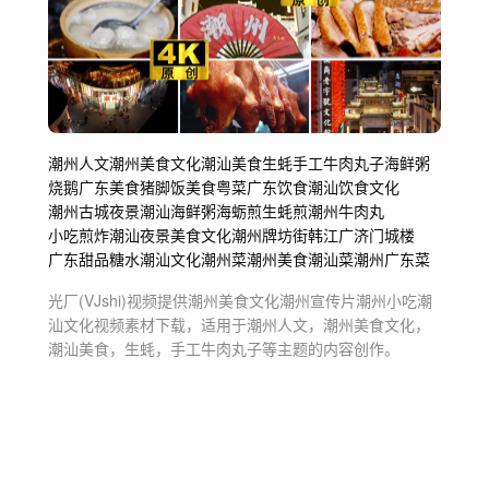
潮州人文
潮州美食文化
潮汕美食
生蚝
手工牛肉丸子
海鲜粥
烧鹅
广东美食
猪脚饭
美食
粤菜
广东饮食
潮汕饮食文化
潮州古城夜景
潮汕海鲜粥
海蛎煎
生蚝煎
潮州牛肉丸
小吃煎炸
潮汕夜景美食文化
潮州牌坊街
韩江
广济门城楼
广东甜品糖水
潮汕文化
潮州菜
潮州美食
潮汕菜
潮州
广东菜
光厂(VJshi)视频提供
潮州美食文化潮州宣传片潮州小吃潮
汕文化
视频素材
下载，适用于
潮州人文，潮州美食文化，
潮汕美食，生蚝，手工牛肉丸子等主题
的内容创作。