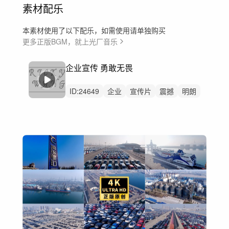
素材配乐
本素材使用了以下配乐，如需使用请单独购买
更多正版BGM，就上光厂音乐
企业宣传 勇敢无畏
ID:
24649
企业
宣传片
震撼
明朗
辉煌
大气
振奋
激昂
庄严
高尚
明亮
激励人心