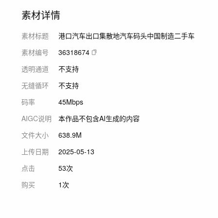
素材详情
素材标题
港口汽车出口集散地汽车码头中国制造二手车
素材编号
36318674
透明通道
不支持
无缝循环
不支持
码率
45Mbps
AIGC说明
本作品不包含AI生成的内容
文件大小
638.9M
上传日期
2025-05-13
点击
53次
购买
1次