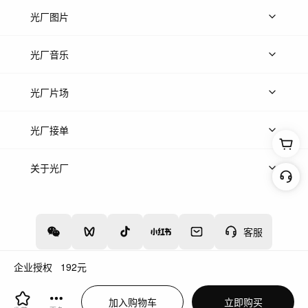
上传视频
精品视频
精选专辑
免费素材
光厂图片
上传图片
精品图片
光厂音乐
热门音乐
免费音效
热门歌单
立即入驻
光厂片场
上传案例
AI找镜头
片场榜单
精选案例
光厂接单
上架服务
热门服务
创作人
关于光厂
关于我们
诚聘英才
帮助中心
权责声明
客服
企业授权
192
元
增值电信业务经营许可证：川B2-20160192
蜀ICP备12020238号-4
加入购物车
立即购买
川公网安备51019002000262
违法和不良信息举报中心