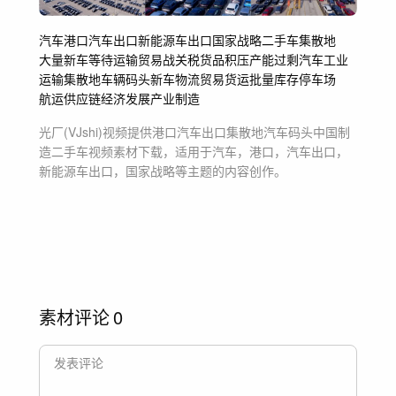
汽车
港口
汽车出口
新能源车出口
国家战略
二手车集散地
大量新车等待运输
贸易战
关税
货品积压
产能过剩
汽车工业
运输
集散地
车辆
码头
新车
物流
贸易
货运
批量
库存
停车场
航运
供应链
经济
发展
产业
制造
光厂(VJshi)视频提供
港口汽车出口集散地汽车码头中国制
造二手车
视频素材
下载，适用于
汽车，港口，汽车出口，
新能源车出口，国家战略等主题
的内容创作。
素材评论
0