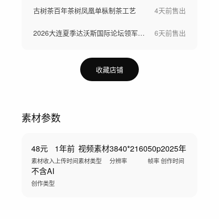
古树茶百年茶树凤凰单枞制茶工艺
4天前
售出
2026大连夏季达沃斯国际论坛领军者年会
6天前
售出
收藏店铺
素材参数
48元
1年前
视频素材
3840*2160
50p
2025年
素材收入
上传时间
素材类型
分辨率
帧率
创作时间
不含AI
创作类型