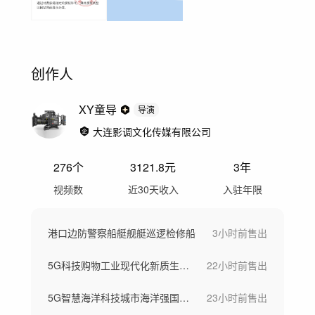
创作人
XY童导
导演
大连影调文化传媒有限公司
276
个
3121.8
元
3年
视频数
近30天收入
入驻年限
港口边防警察船艇舰艇巡逻检修船
3小时前
售出
5G科技购物工业现代化新质生产力
22小时前
售出
5G智慧海洋科技城市海洋强国素材
23小时前
售出