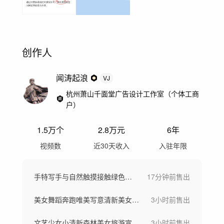
创作人
闻涛起浪
VJ
杭州萧山千面堂广告设计工作室（个体工商
户）
1.5万
个
2.8万
元
6年
视频数
近30天收入
入驻年限
手特写手与自然触摸接触绿色生态与生命力
17分钟前
售出
美女舞蹈奔跑唯美写意清新美女大自然舞者
3小时前
售出
文艺少女小清新森林美女旅游宣传感受自然
3小时前
售出