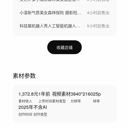
小清新气质美女森林探险 摄影阳光穿透树林
4小时前
售出
科技展机器人秀人工智能机器人具身智能应用
5小时前
售出
收藏店铺
素材参数
1,372.8元
1年前
视频素材
3840*2160
25p
素材收入
上传时间
素材类型
分辨率
帧率
2025年
不含AI
创作时间
创作类型