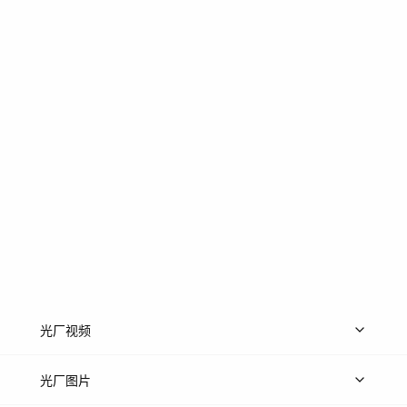
光厂视频
上传视频
精品视频
精选专辑
免费素材
光厂图片