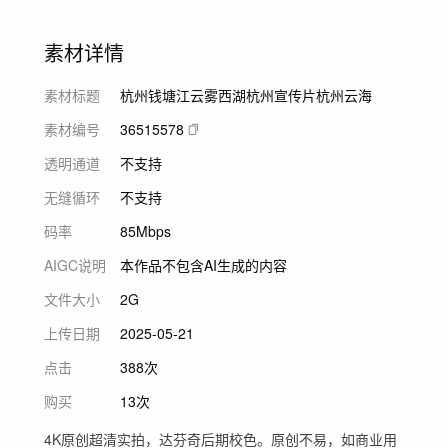
素材详情
素材标题
杭州钱塘江云雾西湖杭州宣传片杭州云海
素材编号
36515578
透明通道
不支持
无缝循环
不支持
码率
85Mbps
AIGC说明
本作品不包含AI生成的内容
文件大小
2G
上传日期
2025-05-21
点击
388次
购买
13次
4K原创超清实拍，达芬奇后期校色。原创不易，如商业用