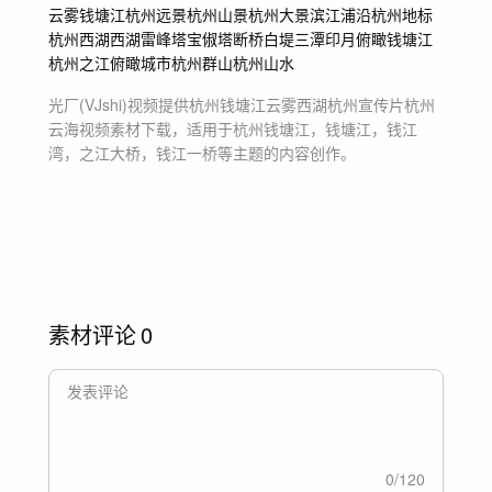
云雾钱塘江
杭州远景
杭州山景
杭州大景
滨江浦沿
杭州地标
杭州西湖
西湖
雷峰塔
宝俶塔
断桥
白堤
三潭印月
俯瞰钱塘江
杭州之江
俯瞰城市
杭州群山
杭州山水
光厂(VJshi)视频提供
杭州钱塘江云雾西湖杭州宣传片杭州
云海
视频素材
下载，适用于
杭州钱塘江，钱塘江，钱江
湾，之江大桥，钱江一桥等主题
的内容创作。
素材评论
0
0
/
120