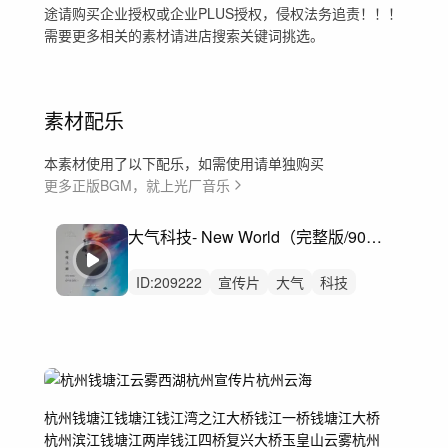
途请购买企业授权或企业PLUS授权，侵权法务追责！！！
需要更多相关的素材请进店搜索关键词挑选。
素材配乐
本素材使用了以下配乐，如需使用请单独购买
更多正版BGM，就上光厂音乐
大气科技- New World（完整版/90秒/60秒/30秒）
ID:
209222
宣传片
大气
科技
片头
开场
预告
公司
企业
震撼
科技感
汽车
发布会
开幕式
启动仪式
先导片
杭州钱塘江
钱塘江
钱江湾
之江大桥
钱江一桥
钱塘江大桥
杭州滨江
钱塘江两岸
钱江四桥
复兴大桥
玉皇山
云雾杭州