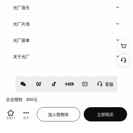
上传图片
精品图片
光厂音乐
热门音乐
免费音效
热门歌单
立即入驻
光厂片场
上传案例
AI找镜头
片场榜单
精选案例
光厂接单
上架服务
热门服务
创作人
关于光厂
关于我们
诚聘英才
帮助中心
权责声明
客服
企业授权
300
元
增值电信业务经营许可证：川B2-20160192
蜀ICP备12020238号-4
加入购物车
立即购买
川公网安备51019002000262
违法和不良信息举报中心
收藏
34
更多