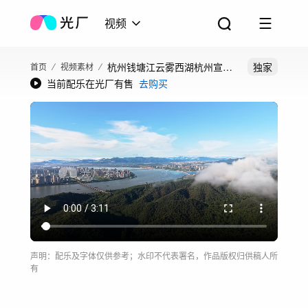
视频
杭州钱塘江云雾西湖杭州宣传
独家
首页
视频素材
当前配乐在光厂有售
去购买
片杭州云海
声明：配乐及字体仅供参考；水印不代表署名，作品版权归供稿人所
有