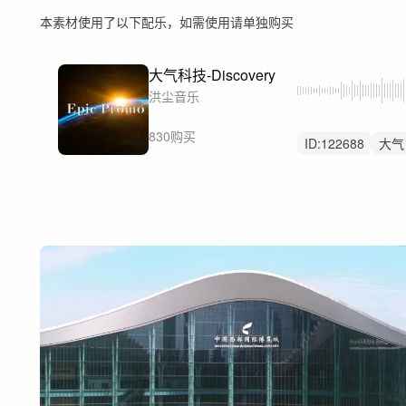
本素材使用了以下配乐，如需使用请单独购买
大气科技-Discovery
洪尘音乐
830购买
ID:
122688
大气
汽车
数码
开
广告
科技感
工厂工业自动化