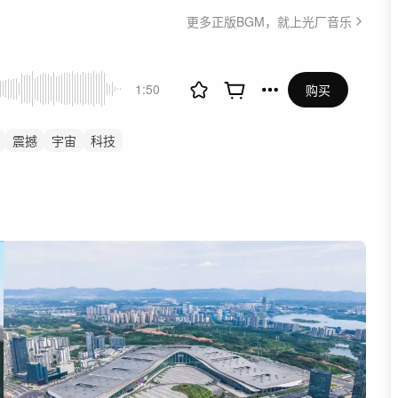
更多正版BGM，就上光厂音乐
1:50
购买
震撼
宇宙
科技
场
预告
发布会
宣传片
未来科技
高级