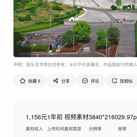
声明：配乐及字体仅供参考；水印不代表署名，作品版权归供稿
收藏
6
分享
评论
找相似
1,156元
1年前
视频素材
3840*2160
29.97p
素材收入
上传时间
素材类型
分辨率
帧率