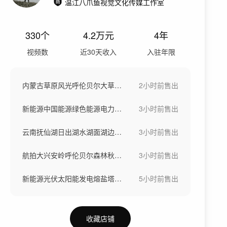
温江八爪鱼视觉文化传媒工作室
330
个
4.2万
元
4年
视频数
近30天收入
入驻年限
内蒙古草原风光呼伦贝尔大草原河流风景航拍
2小时前
售出
新能源中国能源绿色能源电力国家电网太阳能
3小时前
售出
云南抚仙湖日出湖水湖面湖边风景自然风光
3小时前
售出
航拍大兴安岭呼伦贝尔森林秋景晨雾风景航拍
3小时前
售出
新能源光伏太阳能发电熔盐塔式光热电站储能
5小时前
售出
收藏店铺