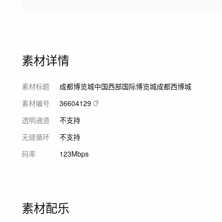
素材详情
素材标题
成都博览城中国西部国际博览城成都西博城
素材编号
36604129
透明通道
不支持
无缝循环
不支持
码率
123Mbps
素材配乐