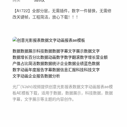
【A1722】全部分层，无需插件，数字一件替换，无需修
改关键帧，工程简洁，放心下载！！！
数据
数据展示
科技数据
数据字幕
文字展示
数据文字
数据增长
百分比
数据动画
数字
数字翻滚
数字增长
营业额
产值
占比
简洁数据
数据统计
企业数据
业绩
蓝色数据
数字动画
年度报告
字幕
数据信息
汇报
科技
科技文字
文字动画
企业报告
数据分析
光厂(VJshi)视频提供
创意光影报表数据文字动画报表ae模
板
AE模板
下载，适用于
数据，数据展示，科技数据，数据
字幕，文字展示等主题
的内容创作。