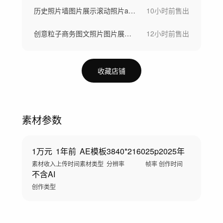
历史照片墙图片展示滚动照片ae模板
10小时前
售出
创意粒子商务图文照片图片展示ae模板
12小时前
售出
收藏店铺
素材参数
1万元
1年前
AE模板
3840*2160
25p
2025年
素材收入
上传时间
素材类型
分辨率
帧率
创作时间
不含AI
创作类型