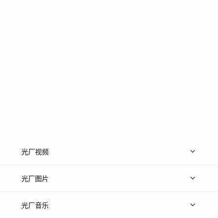
光厂视频
上传视频
精品视频
精选专辑
免费素材
光厂图片
上传图片
精品图片
光厂音乐