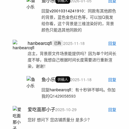
鱼小乐
2026-01-05
回复
供稿人
回复
v20010314241910
：
同款有其他颜色
的背景，蓝色金色红色等，可以加Q我发
给你看，这个背景是三维渲染好的，背景
颜色只能选其他同款的
hanbearcqfl
2025-11-18
回复
已购
店主，背景原文件场景能提供吗？因为单个时间长
度不够，我想自己根据时间长度需要进行重新渲
染，谢谢！
鱼小乐
2025-11-18
回复
供稿人
回复
hanbearcqfl
：
有十秒钟不够吗。你加
我的Q1429058593
爱吃面那小子
2025-10-29
回复
您好 想问下 您店铺质量分 是多少？