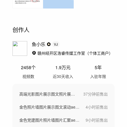
创作人
鱼小乐
VJ
赣州经开区浩睿传媒工作室（个体工商户）
2458
个
1.9万
元
5年
视频数
近30天收入
入驻年限
高端光影图片展示图文照片展示ae模板
37分钟前
售出
金色照片墙图片展示图文滚动ae模板
4小时前
售出
金色党建图片照片墙图片汇聚ae模板
9小时前
售出