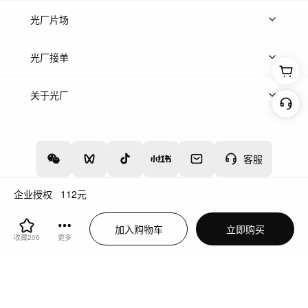
热门音乐
免费音效
热门歌单
立即入驻
光厂片场
上传案例
AI找镜头
片场榜单
精选案例
光厂接单
上架服务
热门服务
创作人
关于光厂
关于我们
诚聘英才
帮助中心
权责声明
客服
企业授权
112
元
增值电信业务经营许可证：川B2-20160192
蜀ICP备12020238号-4
加入购物车
立即购买
川公网安备51019002000262
违法和不良信息举报中心
收藏
206
更多
切换到电脑版