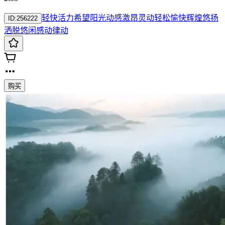
轻快
活力
希望
阳光
动感
激昂
灵动
轻松
愉快
辉煌
悠扬
ID:
256222
洒脱
悠闲
感动
律动
购买