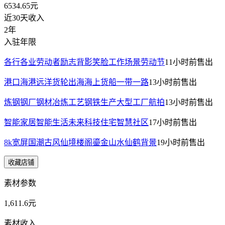
6534.65
元
近30天收入
2年
入驻年限
各行各业劳动者励志背影笑脸工作场景劳动节
11小时前
售出
港口海港远洋货轮出海海上货船一带一路
13小时前
售出
炼钢钢厂钢材冶炼工艺钢铁生产大型工厂航拍
13小时前
售出
智能家居智能生活未来科技住宅智慧社区
17小时前
售出
8k宽屏国潮古风仙境楼阁鎏金山水仙鹤背景
19小时前
售出
收藏店铺
素材参数
1,611.6元
素材收入