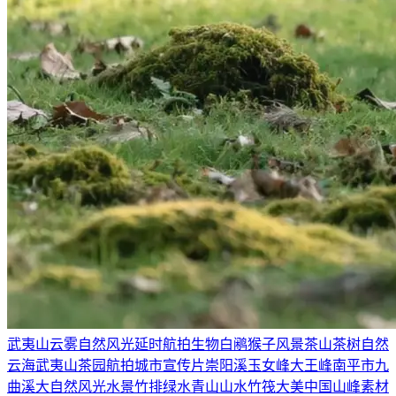
武夷山
云雾
自然风光
延时航拍
生物
白鹇
猴子
风景
茶山茶树
自然
云海
武夷山茶园
航拍
城市宣传片
崇阳溪
玉女峰
大王峰
南平市
九
曲溪
大自然风光
水景
竹排
绿水青山
山水
竹筏
大美中国
山峰素材