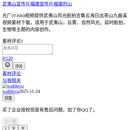
武夷山宣传片
福建宣传片
福建的山
光厂(VJshi)视频提供
武夷山风光航拍合集云海日出茶山九曲溪
视频素材
下载，适用于
武夷山，云雾，自然风光，延时航拍，
生物等主题
的内容创作。
素材评论
1
0
/
120
评论
素材评论
与我相关
walbleva
2025-11-24
回复
买了企业授权但是有售后问题，加了你QQ了。
上一页
1