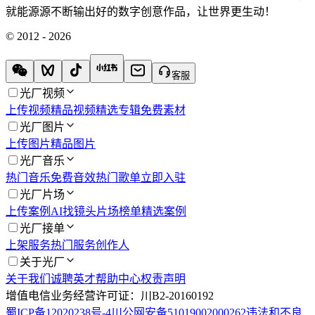
就能源源不断输出好的数字创意作品，让世界更生动！
© 2012 - 2026
客服
光厂视频
上传视频
精品视频
精选专辑
免费素材
光厂图片
上传图片
精品图片
光厂音乐
热门音乐
免费音效
热门歌单
立即入驻
光厂片场
上传案例
AI找镜头
片场榜单
精选案例
光厂接单
上架服务
热门服务
创作人
关于光厂
关于我们
诚聘英才
帮助中心
权责声明
增值电信业务经营许可证：川B2-20160192
蜀ICP备12020238号-4
川公网安备51019002000262
违法和不良