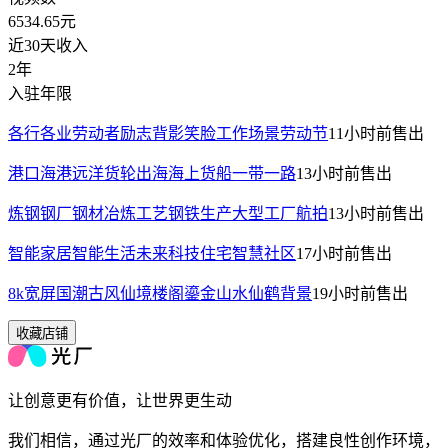
6534.65
元
近30天收入
2年
入驻年限
各行各业劳动者励志背影笑脸工作场景劳动节
11小时前
售出
港口海港远洋货轮出海海上货船一带一路
13小时前
售出
炼钢钢厂钢材冶炼工艺钢铁生产大型工厂航拍
13小时前
售出
智能家居智能生活未来科技住宅智慧社区
17小时前
售出
8k宽屏国潮古风仙境楼阁鎏金山水仙鹤背景
19小时前
售出
收藏店铺
让创意更有价值，让世界更生动
我们相信，通过光厂的效率和体验优化，搭建良性创作环境，