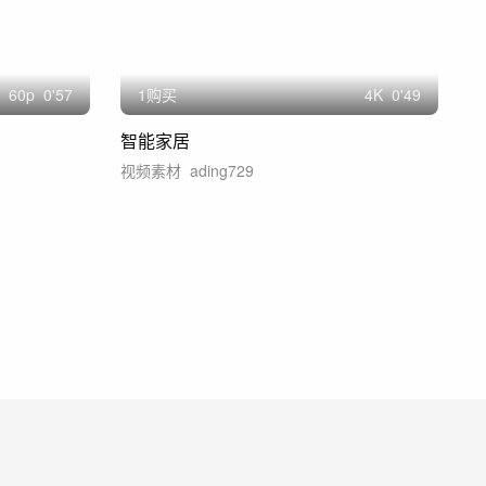
60
p
0'57
1购买
4
K
0'49
智能家居
视频素材
ading729