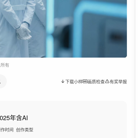
人所有
似
下载小样
画质检查
有奖举报
2025年
含AI
创作时间
创作类型