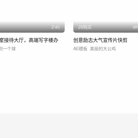
2'40
28购买
4
K
室接待大厅，高端写字楼办
创意励志大气宣传片快剪
到一个球
AE模板
美丽的大公鸡