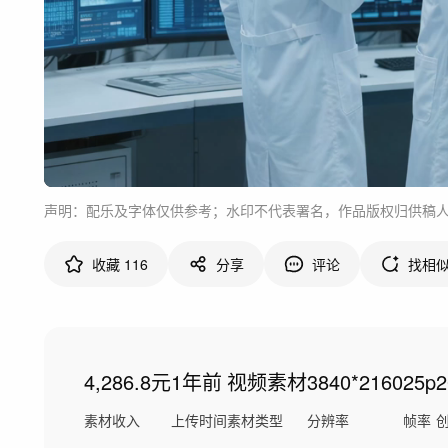
声明：配乐及字体仅供参考；水印不代表署名，作品版权归供稿
收藏
116
分享
评论
找相
4,286.8元
1年前
视频素材
3840*2160
25p
素材收入
上传时间
素材类型
分辨率
帧率