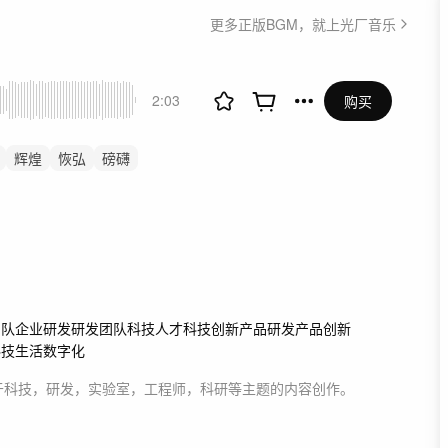
更多正版BGM，就上光厂音乐
2:03
购买
辉煌
恢弘
磅礴
阔
活力
阳光
动感
气
震撼
数据
团队
企业研发
研发团队
科技人才
科技创新
产品研发
产品创新
科技生活
数字化
于
科技，研发，实验室，工程师，科研等主题
的内容创作。