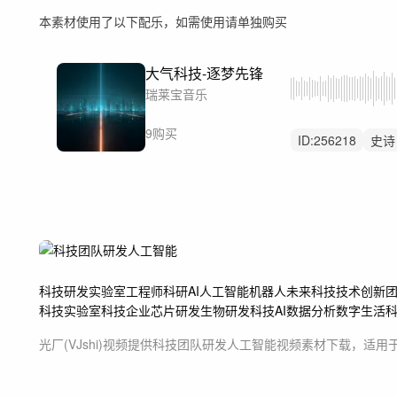
本素材使用了以下配乐，如需使用请单独购买
大气科技-逐梦先锋
瑞莱宝音乐
9购买
ID:
256218
史诗
激昂
希望
辽
律动
激烈
大
科技
研发
实验室
工程师
科研
AI
人工智能
机器人
未来科技
技术
创新
科技实验室
科技企业
芯片研发
生物研发
科技AI
数据分析
数字生活
光厂(VJshi)视频提供
科技团队研发人工智能
视频素材
下载，适用