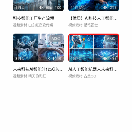
1购买
4
K
60
p
4'00
11购买
4
K
2'53
科技智能工厂生产流程
【优质】AI科技人工智能未来科技
视频素材
山东红高粱传媒
视频素材
蜡笔视觉
AIGC
AIGC
8购买
4
K
14'16
15购买
4
K
4'33
未来科技AI智能时代5G芯片数字城市数据
AI人工智能机器人未来科技创新数字化城市
视频素材
晴天的彩虹
视频素材
占美CG