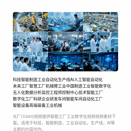
科技
智能制造
工业自动化
生产线
AI
人工智能
自动化
未来工厂
智慧工厂
机械臂
工业
中国制造
工业智能
数字化
无人化
数据分析
监控
工程师
控制中心
技术
智能工厂
数字化工厂
科研
企业研发
车间
智能车间
自动化工厂
智能设备
高端装备
工业机械
光厂(VJshi)视频提供
智能工厂工业数字化视频
视频素材
下
载，适用于
科技，智能制造，工业自动化，生产线，AI等
主题
的内容创作。