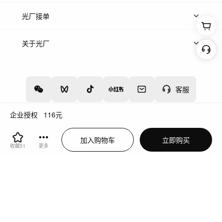
上传案例
AI找镜头
片场榜单
精选案例
光厂接单
上架服务
热门服务
创作人
关于光厂
关于我们
诚聘英才
帮助中心
权责声明
客服
企业授权
116
元
增值电信业务经营许可证：川B2-20160192
蜀ICP备12020238号-4
加入购物车
立即购买
川公网安备51019002000262
违法和不良信息举报中心
收藏
51
更多
切换到电脑版