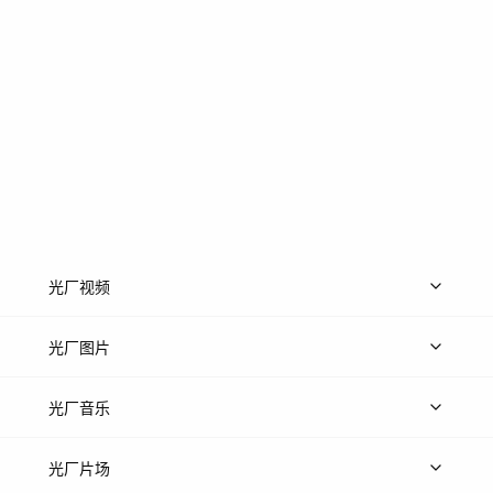
光厂视频
上传视频
精品视频
精选专辑
免费素材
光厂图片
上传图片
精品图片
光厂音乐
热门音乐
免费音效
热门歌单
立即入驻
光厂片场