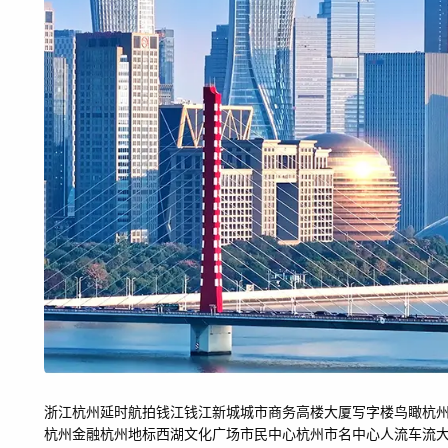
浙江
杭州
延时
航拍
钱江
钱江新城
城市
商务
高楼
大厦
写字楼
鸟瞰
杭
杭州金融
杭州地标
西湖文化广场
市民中心
杭州市名中心
人流车流