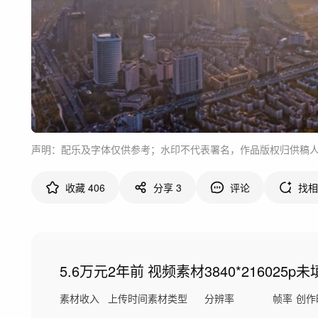
声明：配乐及字体仅供参考；水印不代表署名，作品版权归供稿
收藏
406
分享
3
评论
找相
5.6万元
2年前
视频素材
3840*2160
25p
未
素材收入
上传时间
素材类型
分辨率
帧率
创作