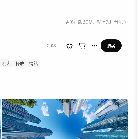
更多正版BGM，就上光厂音乐
2:03
购买
宏大
释放
情绪
氛围
氛围音乐
行动
情
航拍
宣传片
纪录片