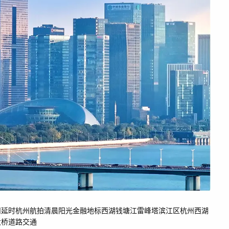
州延时
杭州航拍
清晨阳光
金融
地标
西湖
钱塘江
雷峰塔
滨江区
杭州西湖
大桥
道路交通