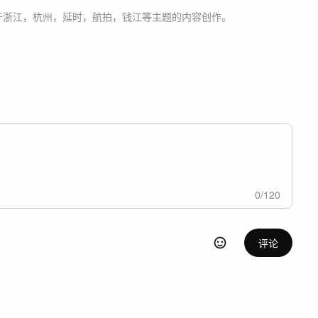
于
浙江，杭州，延时，航拍，钱江等主题
的内容创作。
0
/
120
评论