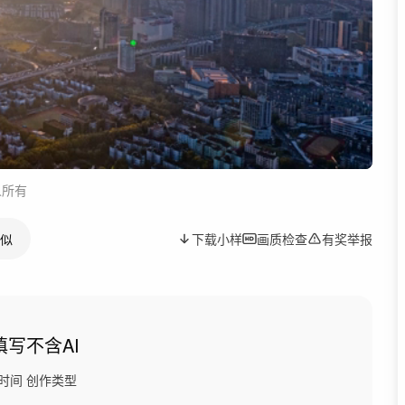
人所有
似
下载小样
画质检查
有奖举报
填写
不含AI
时间
创作类型