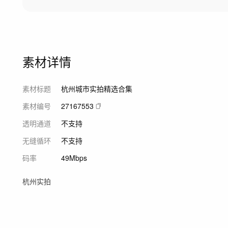
素材详情
素材标题
杭州城市实拍精选合集
素材编号
27167553
透明通道
不支持
无缝循环
不支持
码率
49Mbps
杭州实拍