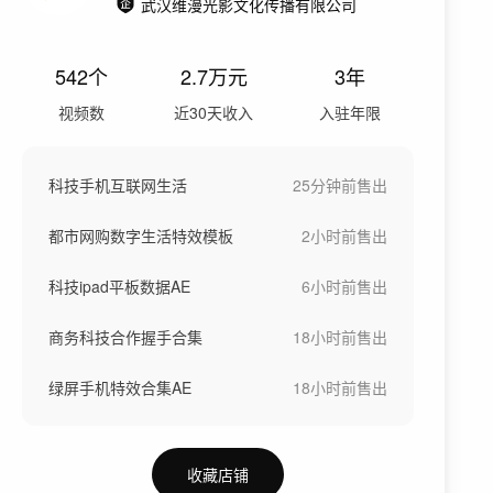
武汉维漫光影文化传播有限公司
542
个
2.7万
元
3年
视频数
近30天收入
入驻年限
科技手机互联网生活
25分钟前
售出
都市网购数字生活特效模板
2小时前
售出
科技ipad平板数据AE
6小时前
售出
商务科技合作握手合集
18小时前
售出
绿屏手机特效合集AE
18小时前
售出
收藏店铺