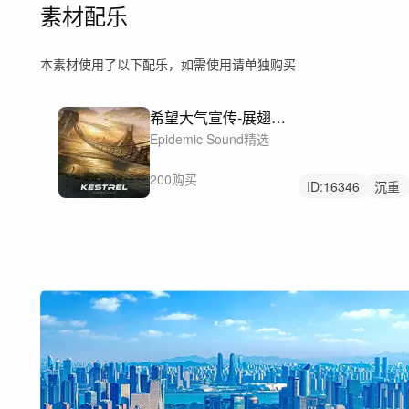
素材配乐
本素材使用了以下配乐，如需使用请单独购买
希望大气宣传-展翅高飞-I'll Fly Far Away
Epidemic Sound精选
200购买
ID:
16346
沉重
壮烈的
预告片
广阔
巨大
激