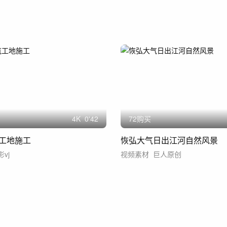
4
K
0'42
72购买
工地施工
恢弘大气日出江河自然风景
vj
视频素材
巨人原创