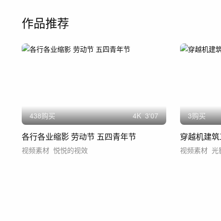
作品推荐
438购买
4
K
3'07
3购买
各行各业缩影 劳动节 五四青年节
穿越机建筑
视频素材
悦悦的视效
视频素材
光影