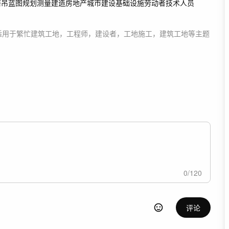
塔吊
蓝图
规划
测量
建造
房地产
城市建设
基础设施
劳动者
技术人员
适用于
繁忙建筑工地，工程师，建设者，工地施工，建筑工地等主题
0
/
120
评论