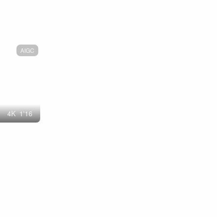
AIGC
4
K
1'16