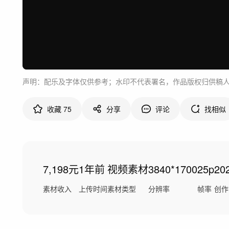
声明：配乐及字体仅供参考；水印不代表署名，作品版权归供稿
收藏
75
分享
评论
找相似
7,198元
1年前
视频素材
3840*1700
25p
20
素材收入
上传时间
素材类型
分辨率
帧率
创作