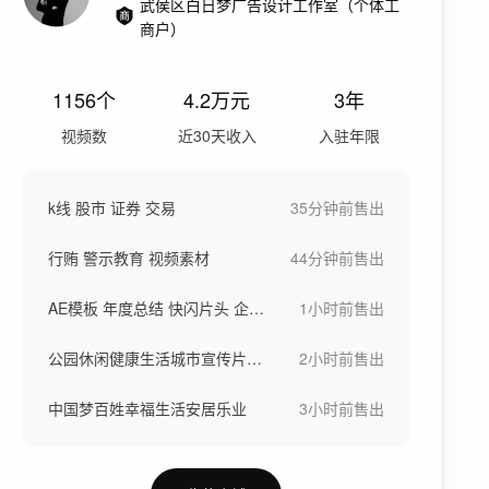
武侯区白日梦广告设计工作室（个体工
商户）
1156
个
4.2万
元
3年
视频数
近30天收入
入驻年限
k线 股市 证券 交易
35分钟前
售出
行贿 警示教育 视频素材
44分钟前
售出
AE模板 年度总结 快闪片头 企业宣传片
1小时前
售出
公园休闲健康生活城市宣传片打太极跑步运动
2小时前
售出
中国梦百姓幸福生活安居乐业
3小时前
售出