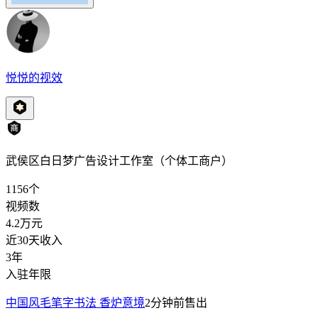
悦悦的视效
武侯区白日梦广告设计工作室（个体工商户）
1156
个
视频数
4.2万
元
近30天收入
3年
入驻年限
中国风毛笔字书法 香炉意境
2分钟前
售出