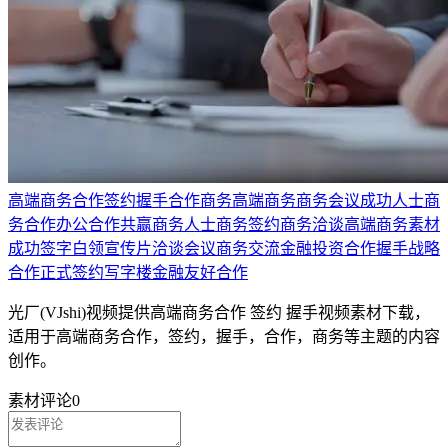
高端商务合作
签约
握手
合作
商务
高端商务
商务会议
成功人士
商
务合作
办公
合作共赢
商务人士
商务签约
商务洽谈
高端商务素材
成功
签字
白领
宣传片
洽谈
会议
商务交流
金融投资
合作握手
战略
合作
正式签约
写字楼
金融
友好合作
光厂(VJshi)视频提供
高端商务合作 签约 握手
视频素材
下载，
适用于
高端商务合作，签约，握手，合作，商务等主题
的内容
创作。
素材评论
0