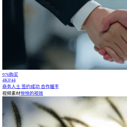
976购买
4
K
0'44
商务人士 签约成功 合作握手
视频素材
悦悦的视效