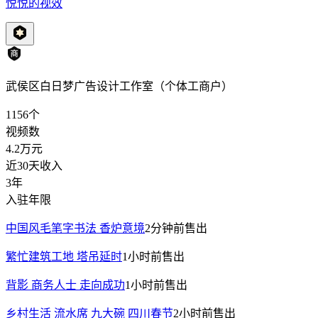
悦悦的视效
武侯区白日梦广告设计工作室（个体工商户）
1156
个
视频数
4.2万
元
近30天收入
3年
入驻年限
中国风毛笔字书法 香炉意境
2分钟前
售出
繁忙建筑工地 塔吊延时
1小时前
售出
背影 商务人士 走向成功
1小时前
售出
乡村生活 流水席 九大碗 四川春节
2小时前
售出