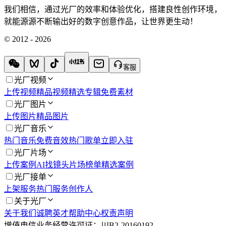
我们相信，通过光厂的效率和体验优化，搭建良性创作环境，
就能源源不断输出好的数字创意作品，让世界更生动！
© 2012 - 2026
客服
光厂视频
上传视频
精品视频
精选专辑
免费素材
光厂图片
上传图片
精品图片
光厂音乐
热门音乐
免费音效
热门歌单
立即入驻
光厂片场
上传案例
AI找镜头
片场榜单
精选案例
光厂接单
上架服务
热门服务
创作人
关于光厂
关于我们
诚聘英才
帮助中心
权责声明
增值电信业务经营许可证：川B2-20160192