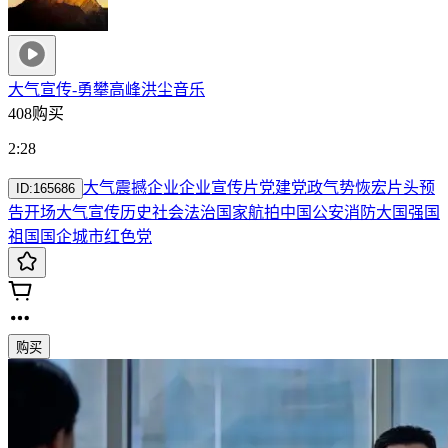
大气宣传-勇攀高峰
洪尘音乐
408购买
2:28
大气
震撼
企业
企业宣传片
党建
党政
气势恢宏片头
预
ID:
165686
告
开场
大气宣传
历史社会法治国家
航拍中国公安消防
大国强国
祖国国企
城市
红色党
购买