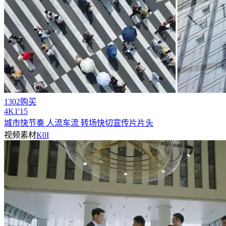
1302购买
4
K
1'15
城市快节奏 人流车流 转场快切宣传片片头
视频素材
K0I