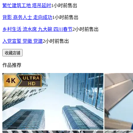
繁忙建筑工地 塔吊延时
1小时前
售出
背影 商务人士 走向成功
1小时前
售出
乡村生活 流水席 九大碗 四川春节
2小时前
售出
入党宣誓 党徽 党建
2小时前
售出
收藏店铺
作品推荐