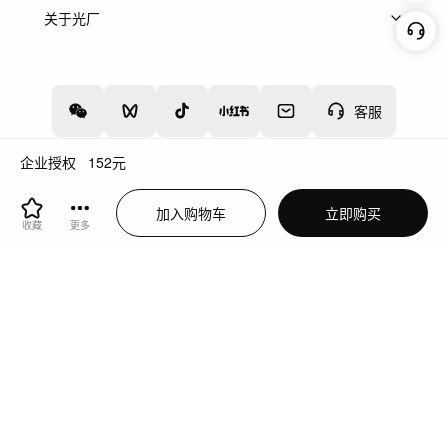
上架服务
热门服务
创作人
关于光厂
关于我们
诚聘英才
帮助中心
权责声明
客服
企业授权
152
元
增值电信业务经营许可证：川B2-20160192
蜀ICP备12020238号-4
加入购物车
立即购买
川公网安备51019002000262
违法和不良信息举报中心
收藏
更多
切换到电脑版