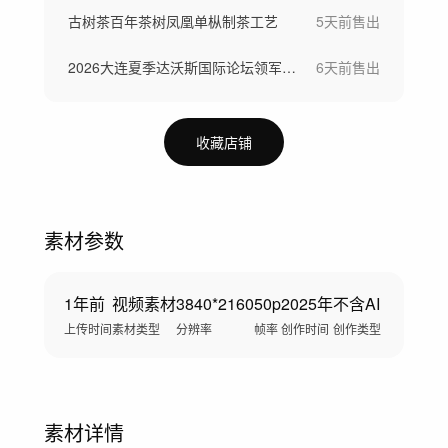
古树茶百年茶树凤凰单枞制茶工艺
5天前
售出
2026大连夏季达沃斯国际论坛领军者年会
6天前
售出
收藏店铺
素材参数
1年前
视频素材
3840*2160
50p
2025年
不含AI
上传时间
素材类型
分辨率
帧率
创作时间
创作类型
素材详情