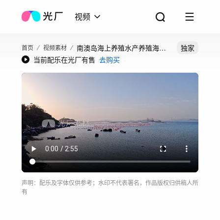
视频
南澳岛海上养殖水产养殖海洋
独家
首页
视频素材
当前配乐在光厂有售
去购买
牧场
声明：配乐及字体仅供参考；水印不代表署名，作品版权归供稿人所
有