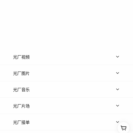
光厂视频
上传视频
精品视频
精选专辑
免费素材
光厂图片
上传图片
精品图片
光厂音乐
热门音乐
免费音效
热门歌单
立即入驻
光厂片场
上传案例
AI找镜头
片场榜单
精选案例
光厂接单