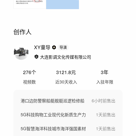
创作人
XY童导
导演
大连影调文化传媒有限公司
276
个
3121.8
元
3年
视频数
近30天收入
入驻年限
港口边防警察船艇舰艇巡逻检修船
6小时前
售出
5G科技购物工业现代化新质生产力
1天前
售出
5G智慧海洋科技城市海洋强国素材
1天前
售出