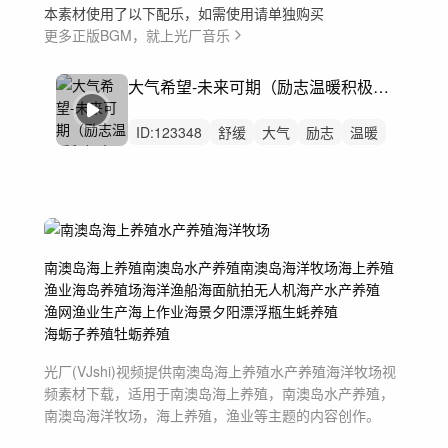
本素材使用了以下配乐，如需使用请单独购买
更多正版BGM，就上光厂音乐
大气希望-未来可期（励志温暖积极奋进）
ID:
123348
舒缓
大气
励志
温暖
叙事
感动
公益
企业
奋斗
党建
党政
开篇片头乡村振兴
舒缓大气
宣传片
城市宣传片
南澳岛海上养殖
南澳岛水产养殖
南澳岛海洋牧场
海上养殖
渔业
海岛
养殖场
海洋
渔船
海面
航拍
无人机
海产
水产养殖
渔网
渔业生产
海上作业
海景
夕阳
漂浮瓶
生蚝养殖
海蛎子养殖
牡蛎养殖
光厂(VJshi)视频提供
南澳岛海上养殖水产养殖海洋牧场
视
频素材
下载，适用于
南澳岛海上养殖，南澳岛水产养殖，
南澳岛海洋牧场，海上养殖，渔业等主题
的内容创作。