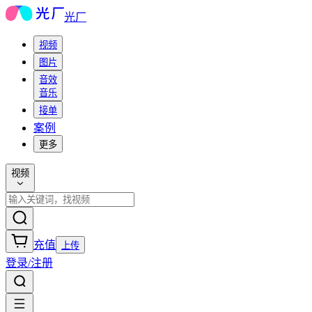
光厂
视频
图片
音效
音乐
接单
案例
更多
视频
充值
上传
登录/注册