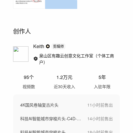
创作人
Keith
剪辑师
泉山区有趣云创意文化工作室（个体工商
户）
95
个
1.2万
元
5年
视频数
近30天收入
入驻年限
4K国风卷轴复古片头
11小时前
售出
科技AI智能城市穿梭片头-C4D-AE
14小时前
售出
科技AI智能城市穿梭片头
18小时前
售出