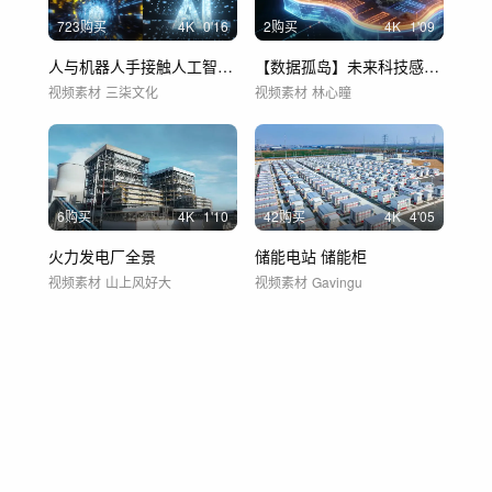
723购买
4
K
0'16
2购买
4
K
1'09
人与机器人手接触人工智能AI 4k素材
【数据孤岛】未来科技感三维地形悬浮岛屿
视频素材
三柒文化
视频素材
林心瞳
6购买
4
K
1'10
42购买
4
K
4'05
火力发电厂全景
储能电站 储能柜
视频素材
山上风好大
视频素材
Gavingu