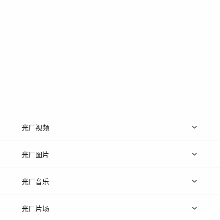
光厂视频
上传视频
精品视频
精选专辑
免费素材
光厂图片
上传图片
精品图片
光厂音乐
热门音乐
免费音效
热门歌单
立即入驻
光厂片场