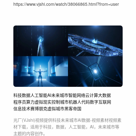
https://www.vjshi.com/watch/38066865.html?from=user
科技
数据
人工智能
AI
未来城市
智能
网络
云计算
大数据
程序员
算力
虚拟现实
控制
城市
机器人
代码
数字
互联网
信息技术
赛博朋克
虚拟城市
黑客帝国
光厂(VJshi)视频提供
科技未来城市AI数据-视频素材
视频素
材
下载，适用于
科技，数据，人工智能，AI，未来城市等
主题
的内容创作。