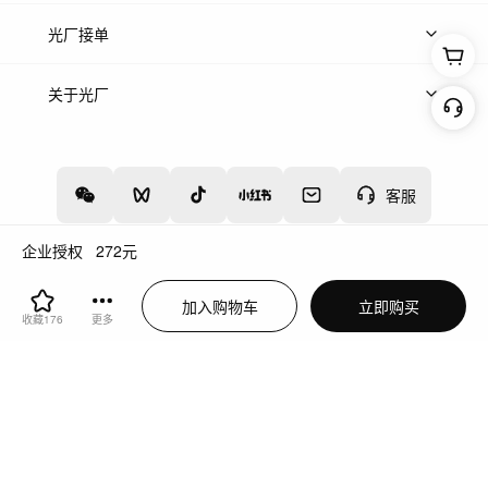
上传案例
AI找镜头
片场榜单
精选案例
光厂接单
上架服务
热门服务
创作人
关于光厂
关于我们
诚聘英才
帮助中心
权责声明
客服
企业授权
272
元
增值电信业务经营许可证：川B2-20160192
蜀ICP备12020238号-4
加入购物车
立即购买
川公网安备51019002000262
违法和不良信息举报中心
收藏
176
更多
切换到电脑版