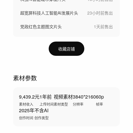
超宽屏科技人工智能AI发展片头
23小时前
售出
党政红色主题图文片头
1天前
售出
收藏店铺
素材参数
9,439.2元
1年前
视频素材
3840*2160
60p
素材收入
上传时间
素材类型
分辨率
帧率
2025年
不含AI
创作时间
创作类型