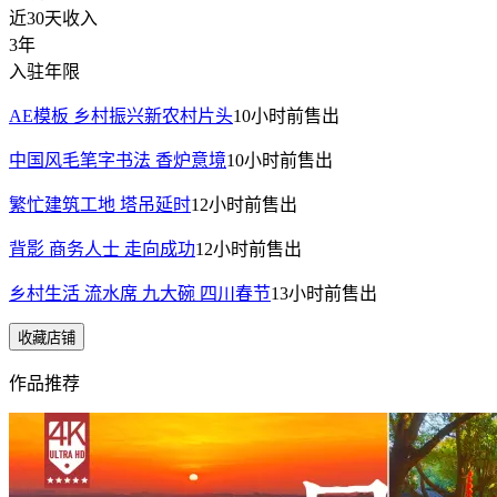
近30天收入
3年
入驻年限
AE模板 乡村振兴新农村片头
10小时前
售出
中国风毛笔字书法 香炉意境
10小时前
售出
繁忙建筑工地 塔吊延时
12小时前
售出
背影 商务人士 走向成功
12小时前
售出
乡村生活 流水席 九大碗 四川春节
13小时前
售出
收藏店铺
作品推荐