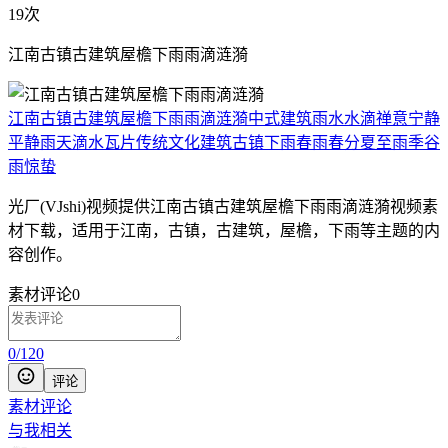
19次
江南古镇古建筑屋檐下雨雨滴涟漪
江南
古镇
古建筑
屋檐
下雨
雨滴
涟漪
中式建筑
雨水
水滴
禅意
宁静
平静
雨天
滴水
瓦片
传统
文化
建筑
古镇下雨
春雨
春分
夏至
雨季
谷
雨
惊蛰
光厂(VJshi)视频提供
江南古镇古建筑屋檐下雨雨滴涟漪
视频素
材
下载，适用于
江南，古镇，古建筑，屋檐，下雨等主题
的内
容创作。
素材评论
0
0
/
120
评论
素材评论
与我相关