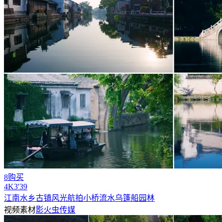
8购买
4
K
3'39
江南水乡古镇风光航拍小桥流水乌篷船园林
视频素材
影火虫传媒