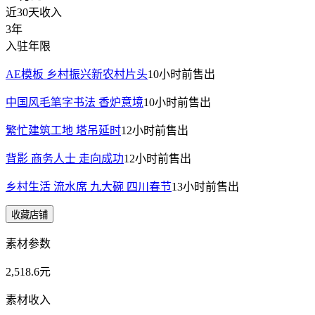
近30天收入
3年
入驻年限
AE模板 乡村振兴新农村片头
10小时前
售出
中国风毛笔字书法 香炉意境
10小时前
售出
繁忙建筑工地 塔吊延时
12小时前
售出
背影 商务人士 走向成功
12小时前
售出
乡村生活 流水席 九大碗 四川春节
13小时前
售出
收藏店铺
素材参数
2,518.6元
素材收入