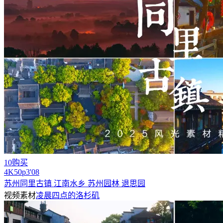
10购买
4
K
50
p
3'08
苏州同里古镇 江南水乡 苏州园林 退思园
视频素材
凌晨四点的洛杉矶