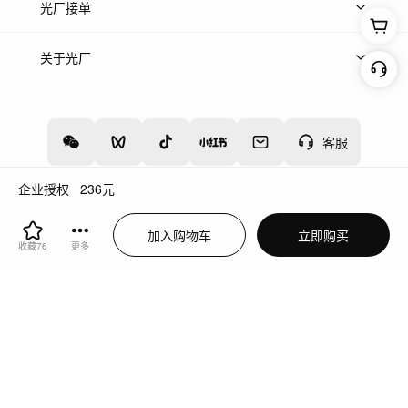
上传案例
AI找镜头
片场榜单
精选案例
光厂接单
上架服务
热门服务
创作人
关于光厂
关于我们
诚聘英才
帮助中心
权责声明
客服
企业授权
236
元
增值电信业务经营许可证：川B2-20160192
蜀ICP备12020238号-4
加入购物车
立即购买
川公网安备51019002000262
违法和不良信息举报中心
收藏
76
更多
切换到电脑版