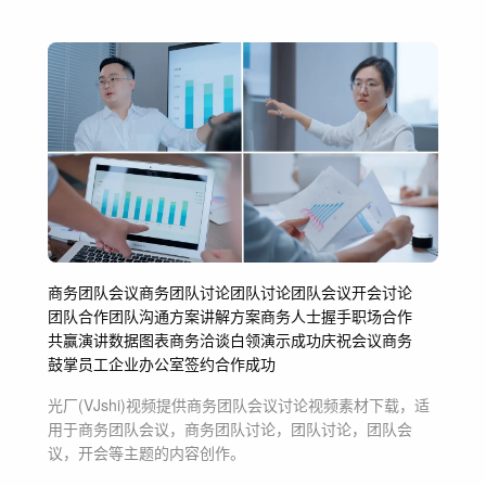
商务团队会议
商务团队讨论
团队讨论
团队会议
开会
讨论
团队合作
团队沟通
方案讲解
方案
商务人士
握手
职场
合作
共赢
演讲
数据图表
商务洽谈
白领
演示
成功
庆祝
会议
商务
鼓掌
员工
企业
办公室
签约
合作成功
光厂(VJshi)视频提供
商务团队会议讨论
视频素材
下载，适
用于
商务团队会议，商务团队讨论，团队讨论，团队会
议，开会等主题
的内容创作。