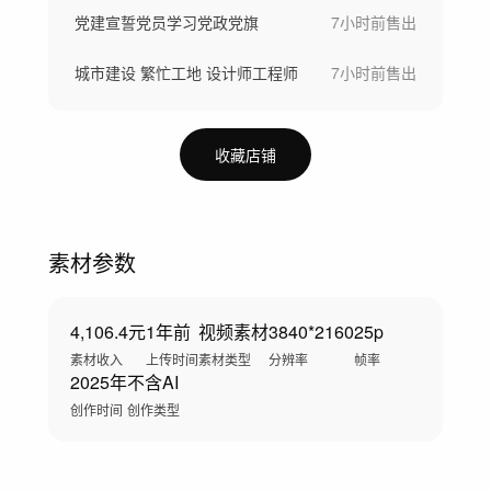
党建宣誓党员学习党政党旗
7小时前
售出
城市建设 繁忙工地 设计师工程师
7小时前
售出
收藏店铺
素材参数
4,106.4元
1年前
视频素材
3840*2160
25p
素材收入
上传时间
素材类型
分辨率
帧率
2025年
不含AI
创作时间
创作类型