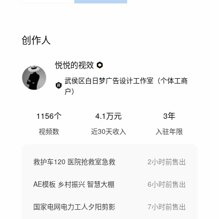
创作人
悦悦的视效
武侯区白日梦广告设计工作室（个体工商
户）
1156
个
4.1万
元
3年
视频数
近30天收入
入驻年限
救护车120 医院抢救室急救
2小时前
售出
AE模板 乡村振兴 智慧大棚
6小时前
售出
国家电网电力工人夕阳剪影
7小时前
售出