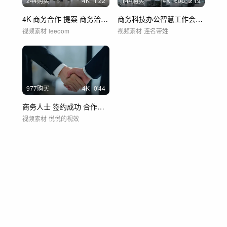
244购买
4
K
1'22
144购买
4
K
60
p
2'19
4K 商务合作 提案 商务洽谈 合作成功
商务科技办公智慧工作会议室交谈笔记本电脑
视频素材
leeoom
视频素材
连名带姓
977购买
4
K
0'44
商务人士 签约成功 合作握手
视频素材
悦悦的视效