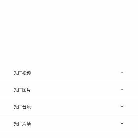
光厂视频
上传视频
精品视频
精选专辑
免费素材
光厂图片
上传图片
精品图片
光厂音乐
热门音乐
免费音效
热门歌单
立即入驻
光厂片场