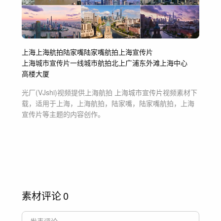
上海
上海航拍
陆家嘴
陆家嘴航拍
上海宣传片
上海城市宣传片
一线城市航拍
北上广
浦东
外滩
上海中心
高楼大厦
光厂(VJshi)视频提供
上海航拍 上海城市宣传片
视频素材
下
载，适用于
上海，上海航拍，陆家嘴，陆家嘴航拍，上海
宣传片等主题
的内容创作。
素材评论
0