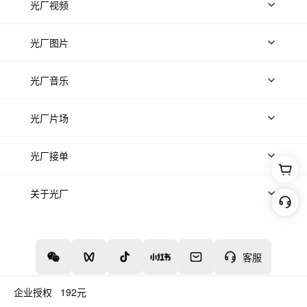
光厂视频
上传视频
精品视频
精选专辑
免费素材
光厂图片
上传图片
精品图片
光厂音乐
热门音乐
免费音效
热门歌单
立即入驻
光厂片场
上传案例
AI找镜头
片场榜单
精选案例
光厂接单
上架服务
热门服务
创作人
关于光厂
关于我们
诚聘英才
帮助中心
权责声明
客服
企业授权
192
元