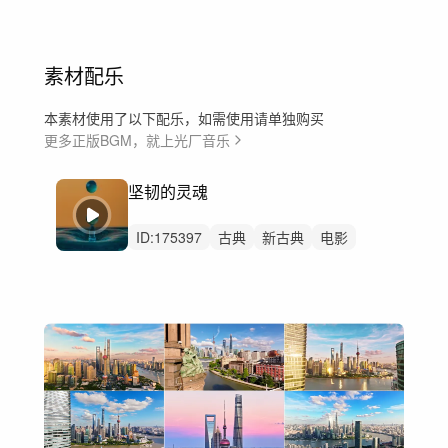
素材配乐
本素材使用了以下配乐，如需使用请单独购买
更多正版BGM，就上光厂音乐
坚韧的灵魂
ID:
175397
古典
新古典
电影
预告片
弦乐
史诗
戏剧性
勇敢
辽阔
伟大
深沉
豪华
崇高
美食
酒