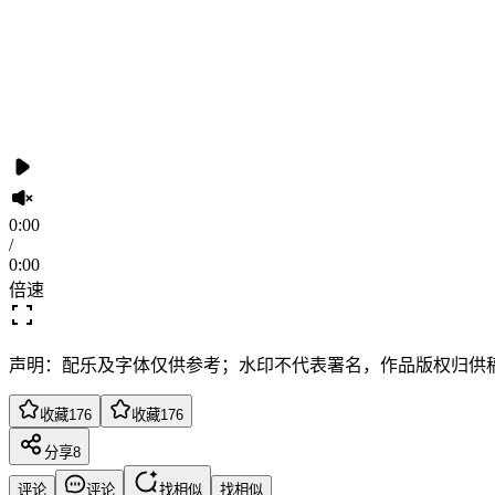
0:00
/
0:00
倍速
声明：配乐及字体仅供参考；水印不代表署名，作品版权归供
收藏
176
收藏
176
分享
8
评论
评论
找相似
找相似