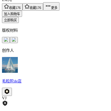
收藏
176
收藏
176
更多
加入购物车
立即购买
版权材料
创作人
毛粒陀de店
VJ