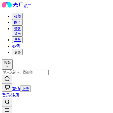
光厂
视频
图片
音效
音乐
接单
案例
更多
视频
充值
上传
登录/注册