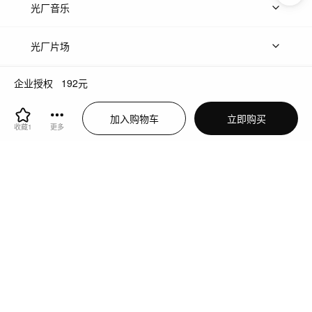
上传图片
精品图片
光厂音乐
热门音乐
免费音效
热门歌单
立即入驻
光厂片场
企业授权
192
元
上传案例
AI找镜头
片场榜单
精选案例
光厂接单
加入购物车
立即购买
上架服务
热门服务
创作人
关于光厂
收藏
1
更多
关于我们
诚聘英才
帮助中心
权责声明
客服
增值电信业务经营许可证：川B2-20160192
蜀ICP备12020238号-4
川公网安备51019002000262
违法和不良信息举报中心