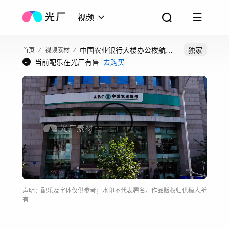
视频
中国农业银行大楼办公楼航拍
独家
首页
视频素材
当前配乐在光厂有售
去购买
4K
声明：配乐及字体仅供参考；水印不代表署名，作品版权归供稿人所
有