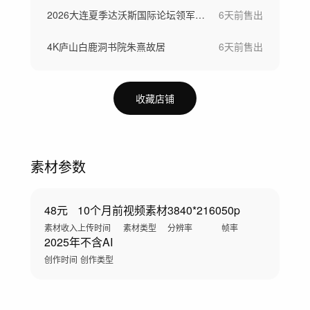
2026大连夏季达沃斯国际论坛领军者年会
6天前
售出
4K庐山白鹿洞书院朱熹故居
6天前
售出
收藏店铺
素材参数
48元
10个月前
视频素材
3840*2160
50p
素材收入
上传时间
素材类型
分辨率
帧率
2025年
不含AI
创作时间
创作类型