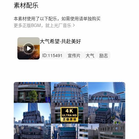
素材配乐
本素材使用了以下配乐，如需使用请单独购买
更多正版BGM，就上光厂音乐
大气希望-共赴美好
ID:
115491
宣传片
大气
励志
科技
积极向上
党政
党建
开场开篇
开头
形象片
纪录片
高级感
城市
文旅
航拍