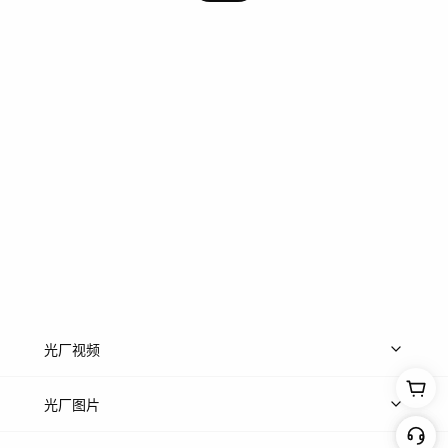
光厂视频
上传视频
精品视频
精选专辑
免费素材
光厂图片