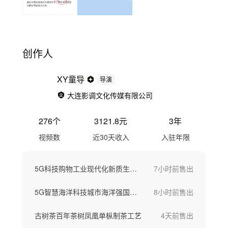
创作人
XY童导
导演
大连影调文化传媒有限公司
276
个
3121.8
元
3年
视频数
近30天收入
入驻年限
5G科技购物工业现代化新质生产力
7小时前
售出
5G智慧海洋科技城市海洋强国素材
8小时前
售出
古树茶百年茶树凤凰单枞制茶工艺
4天前
售出