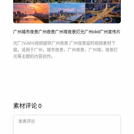
广州
城市夜景
广州夜景
广州塔
夜景灯光
广州cbd
广州宣传片
光厂(VJshi)视频提供
广州夜景 广州夜景延时
视频素材
下
载，适用于
广州，城市夜景，广州夜景，广州塔，夜景灯
光等主题
的内容创作。
素材评论
0