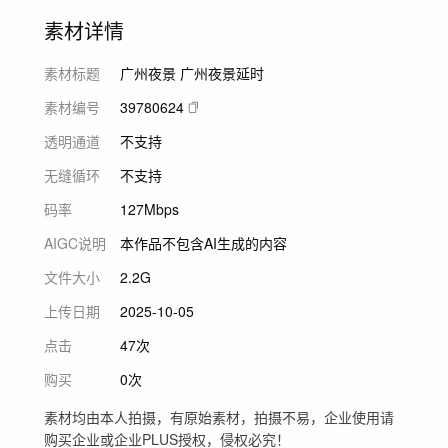
素材详情
素材标题
广州夜景 广州夜景延时
素材编号
39780624
透明通道
不支持
无缝循环
不支持
码率
127Mbps
AIGC说明
本作品不包含AI生成的内容
文件大小
2.2G
上传日期
2025-10-05
点击
47次
购买
0次
素材均由本人拍摄，有原始素材，拍摄不易，企业使用请
购买企业或企业PLUS授权，侵权必究！