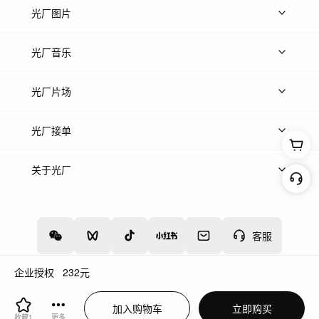
上传视频
精品视频
精选专辑
免费素材
光厂图片
上传图片
精品图片
光厂音乐
热门音乐
免费音效
热门歌单
立即入驻
光厂片场
上传案例
AI找镜头
片场榜单
精选案例
光厂接单
上架服务
热门服务
创作人
关于光厂
关于我们
诚聘英才
帮助中心
权责声明
客服
企业授权
232
元
增值电信业务经营许可证：川B2-20160192
蜀ICP备12020238号-4
加入购物车
立即购买
川公网安备51019002000262
违法和不良信息举报中心
收藏
1
更多