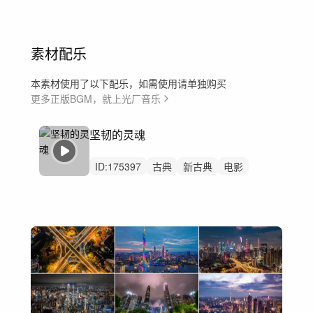
素材配乐
本素材使用了以下配乐，如需使用请单独购买
更多正版BGM，就上光厂音乐
坚韧的灵魂
ID:
175397
古典
新古典
电影
预告片
弦乐
史诗
戏剧性
勇敢
辽阔
伟大
深沉
豪华
崇高
美食
酒