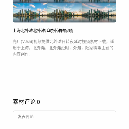
上海
北外滩
北外滩延时
外滩
陆家嘴
光厂(VJshi)视频提供
北外滩日转夜延时
视频素材
下载，适
用于
上海，北外滩，北外滩延时，外滩，陆家嘴等主题
的
内容创作。
素材评论
0