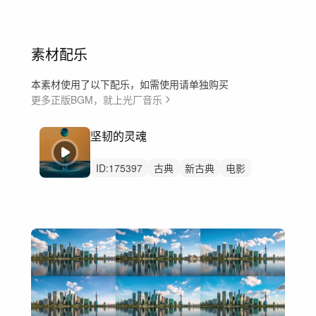
素材配乐
本素材使用了以下配乐，如需使用请单独购买
更多正版BGM，就上光厂音乐
坚韧的灵魂
ID:
175397
古典
新古典
电影
预告片
弦乐
史诗
戏剧性
勇敢
辽阔
伟大
深沉
豪华
崇高
美食
酒