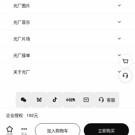
上传视频
精品视频
精选专辑
免费素材
光厂图片
上传图片
精品图片
光厂音乐
热门音乐
免费音效
热门歌单
立即入驻
光厂片场
上传案例
AI找镜头
片场榜单
精选案例
光厂接单
上架服务
热门服务
创作人
关于光厂
关于我们
诚聘英才
帮助中心
权责声明
客服
企业授权
192
元
增值电信业务经营许可证：川B2-20160192
蜀ICP备12020238号-4
加入购物车
立即购买
川公网安备51019002000262
违法和不良信息举报中心
收藏
更多