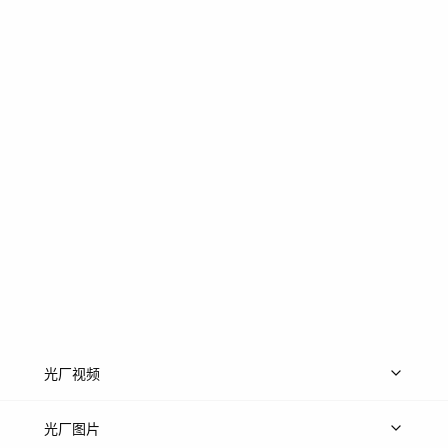
光厂视频
上传视频
精品视频
精选专辑
免费素材
光厂图片