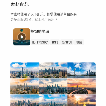
素材配乐
本素材使用了以下配乐，如需使用请单独购买
更多正版BGM，就上光厂音乐
坚韧的灵魂
ID:
175397
古典
新古典
电影
预告片
弦乐
史诗
戏剧性
勇敢
辽阔
伟大
深沉
豪华
崇高
美食
酒