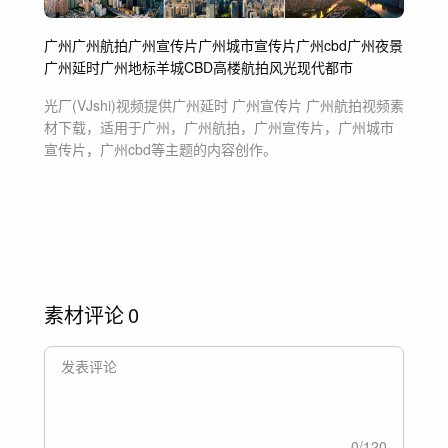
广州
广州航拍
广州宣传片
广州城市宣传片
广州cbd
广州夜景
广州延时
广州地标
羊城
CBD
高楼
航拍
风光
现代都市
光厂(VJshi)视频提供
广州延时 广州宣传片 广州航拍
视频素
材
下载，适用于
广州，广州航拍，广州宣传片，广州城市
宣传片，广州cbd等主题
的内容创作。
素材评论
0
0
/
120