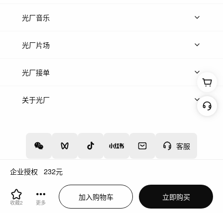
上传图片
精品图片
光厂音乐
热门音乐
免费音效
热门歌单
立即入驻
光厂片场
上传案例
AI找镜头
片场榜单
精选案例
光厂接单
上架服务
热门服务
创作人
关于光厂
关于我们
诚聘英才
帮助中心
权责声明
客服
企业授权
232
元
增值电信业务经营许可证：川B2-20160192
蜀ICP备12020238号-4
加入购物车
立即购买
川公网安备51019002000262
违法和不良信息举报中心
收藏
2
更多