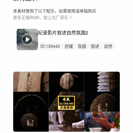
本素材使用了以下配乐，如需使用请单独购买
更多正版BGM，就上光厂音乐
纪录影片叙述自然氛围2
ID:
139445
舒缓
氛围
叙述
自然
空灵
神秘
航拍
叙事
大气
背景音乐
广告
宣传片
环境
微电影
回忆