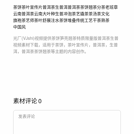
茶饼
茶叶宣传片
普洱茶
生普洱
普洱茶茶饼翘茶
分茶
老班章
云南普洱茶
云南大叶种生普
冲泡
茶艺
撬茶
茶汤
茶文化
旗袍茶艺师
茶叶舒展
注水
茶饼堆叠
传统工艺
干茶
熟茶
中国风
光厂(VJshi)视频提供
茶饼笋壳翘茶特质限量版普洱茶生普
视频素材
下载，适用于
茶饼，茶叶宣传片，普洱茶，生普
洱，普洱茶茶饼翘茶等主题
的内容创作。
素材评论
0