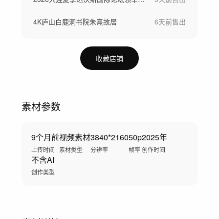
4K庐山白鹿洞书院朱熹故居
6天前
售出
收藏店铺
素材参数
9个月前
视频素材
3840*2160
50p
2025年
上传时间
素材类型
分辨率
帧率
创作时间
不含AI
创作类型