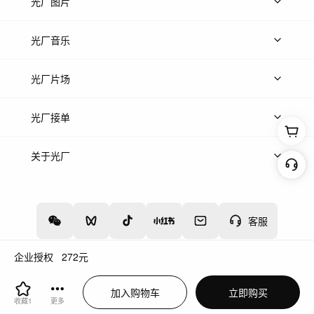
上传视频
精品视频
精选专辑
免费素材
光厂图片
上传图片
精品图片
光厂音乐
热门音乐
免费音效
热门歌单
立即入驻
光厂片场
上传案例
AI找镜头
片场榜单
精选案例
光厂接单
上架服务
热门服务
创作人
关于光厂
关于我们
诚聘英才
帮助中心
权责声明
客服
企业授权
272
元
增值电信业务经营许可证：川B2-20160192
蜀ICP备12020238号-4
加入购物车
立即购买
川公网安备51019002000262
违法和不良信息举报中心
收藏
1
更多