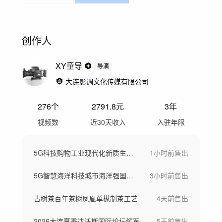
创作人
XY童导
导演
大连影调文化传媒有限公司
276
个
2791.8
元
3年
视频数
近30天收入
入驻年限
5G科技购物工业现代化新质生产力
1小时前
售出
5G智慧海洋科技城市海洋强国素材
3小时前
售出
古树茶百年茶树凤凰单枞制茶工艺
4天前
售出
2026大连夏季达沃斯国际论坛领军者年会
5天前
售出