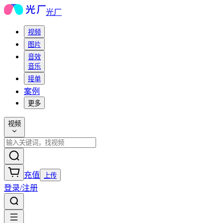
光厂
视频
图片
音效
音乐
接单
案例
更多
视频
充值
上传
登录/注册