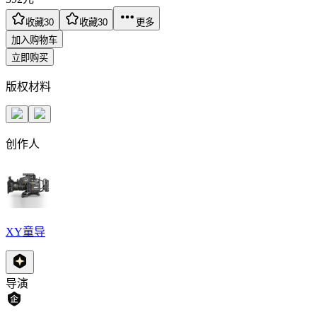
收藏
30
收藏
30
更多
加入购物车
立即购买
版权材料
创作人
XY童导
导演