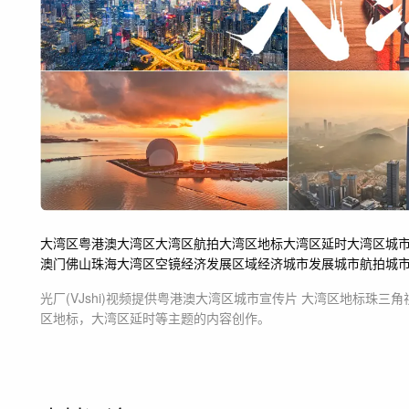
大湾区
粤港澳大湾区
大湾区航拍
大湾区地标
大湾区延时
大湾区城
澳门
佛山
珠海
大湾区空镜
经济
发展
区域经济
城市发展
城市航拍
城
光厂(VJshi)视频提供
粤港澳大湾区城市宣传片 大湾区地标珠三角
区地标，大湾区延时等主题
的内容创作。