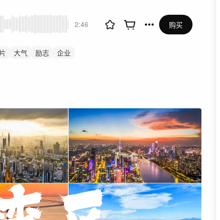
2:46
购买
片
大气
励志
企业
党政
党建
升华
上升
形象片
纪录片
回顾