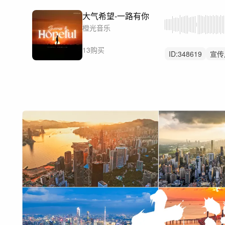
大气希望-一路有你
橙光音乐
13购买
ID:
348619
宣传
震撼
积极向上
开场开头开篇
结束结尾片尾