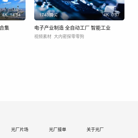
4
K
14'54
1743购买
4
K
0'57
合集
电子产业制造 全自动工厂 智能工业
视频素材
大内密探零零狗
光厂片场
光厂接单
关于光厂