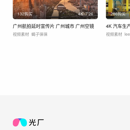
132购买
4
K
7'26
286购买
广州航拍延时宣传片 广州城市 广州空镜
4K 汽车生
视频素材
蝎子徕徕
视频素材
le