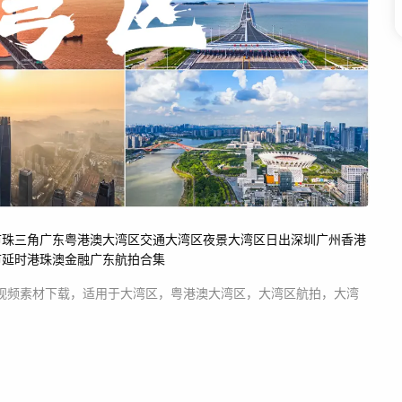
市
珠三角
广东
粤港澳
大湾区交通
大湾区夜景
大湾区日出
深圳
广州
香港
市延时
港珠澳
金融
广东航拍
合集
视频素材
下载，适用于
大湾区，粤港澳大湾区，大湾区航拍，大湾