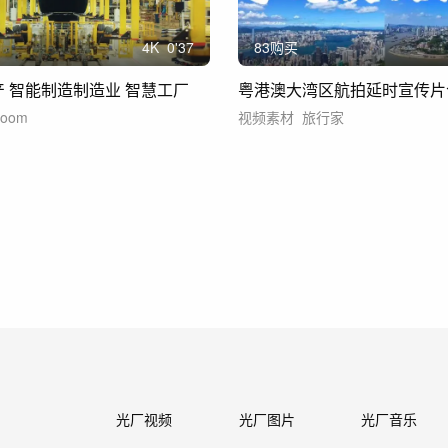
4
K
0'37
83购买
产 智能制造制造业 智慧工厂
粤港澳大湾区航拍延时宣传片
eoom
视频素材
旅行家
光厂视频
光厂图片
光厂音乐