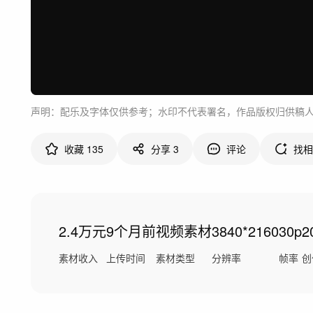
声明：配乐及字体仅供参考；水印不代表署名，作品版权归供稿
收藏
135
分享
3
评论
找相
2.4万元
9个月前
视频素材
3840*2160
30p
2
素材收入
上传时间
素材类型
分辨率
帧率
创