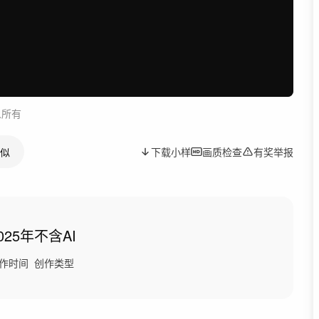
人所有
似
下载小样
画质检查
有奖举报
025年
不含AI
作时间
创作类型