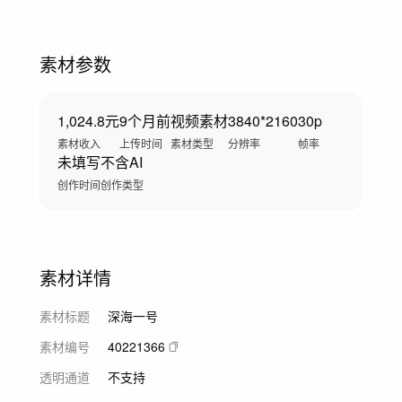
素材参数
1,024.8元
9个月前
视频素材
3840*2160
30p
素材收入
上传时间
素材类型
分辨率
帧率
未填写
不含AI
创作时间
创作类型
素材详情
素材标题
深海一号
素材编号
40221366
透明通道
不支持