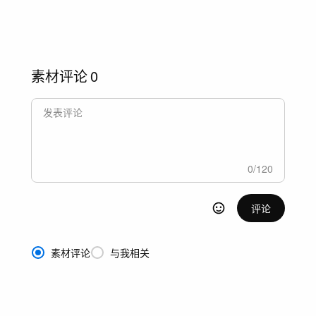
素材评论
0
0
/
120
评论
素材评论
与我相关