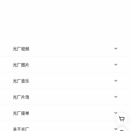
光厂视频
上传视频
精品视频
精选专辑
免费素材
光厂图片
上传图片
精品图片
光厂音乐
热门音乐
免费音效
热门歌单
立即入驻
光厂片场
上传案例
AI找镜头
片场榜单
精选案例
光厂接单
上架服务
热门服务
创作人
关于光厂