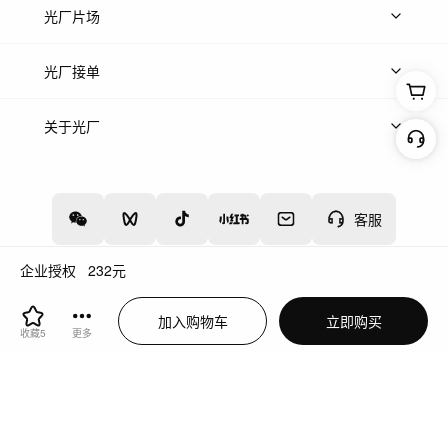
热门音乐
免费音效
热门歌单
立即入驻
光厂片场
上传案例
AI找镜头
片场榜单
精选案例
光厂接单
上架服务
热门服务
创作人
关于光厂
关于我们
诚聘英才
帮助中心
权责声明
客服
企业授权
232
元
增值电信业务经营许可证：川B2-20160192
蜀ICP备12020238号-4
加入购物车
立即购买
川公网安备51019002000262
违法和不良信息举报中心
收藏
5
更多
切换到电脑版