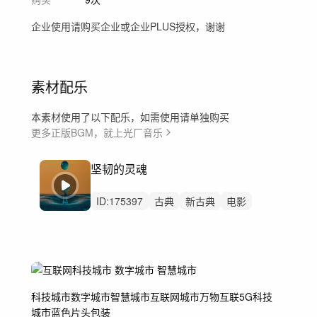
企业使用请购买企业或企业PLUS授权，谢谢
素材配乐
本素材使用了以下配乐，如需使用请单独购买
更多正版BGM，就上光厂音乐
坚韧的灵魂
ID:
175397
古典
新古典
电影
预告片
弦乐
史诗
戏剧性
勇敢
辽阔
伟大
深沉
豪华
崇高
美食
酒
科技城市
数字城市
智慧城市
互联网城市
万物互联
5G
科技
城市
蓝色
片头
包装