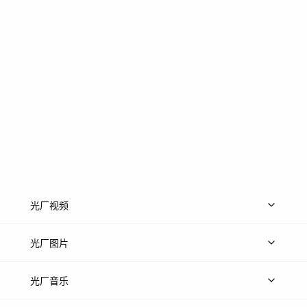
光厂视频
上传视频
精品视频
精选专辑
免费素材
光厂图片
上传图片
精品图片
光厂音乐