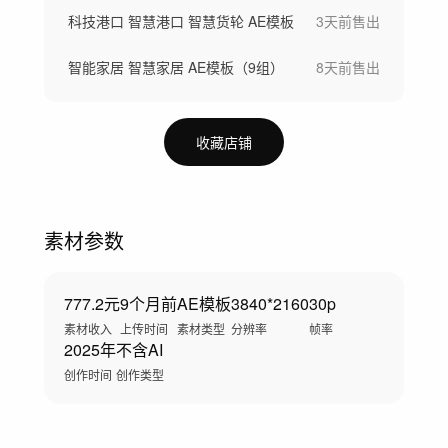
科技港口 智慧港口 智慧货轮 AE模板
3天前
售出
智能家居 智慧家居 AE模板（9组）
8天前
售出
收藏店铺
素材参数
777.2元
9个月前
AE模板
3840*2160
30p
素材收入
上传时间
素材类型
分辨率
帧率
2025年
不含AI
创作时间
创作类型