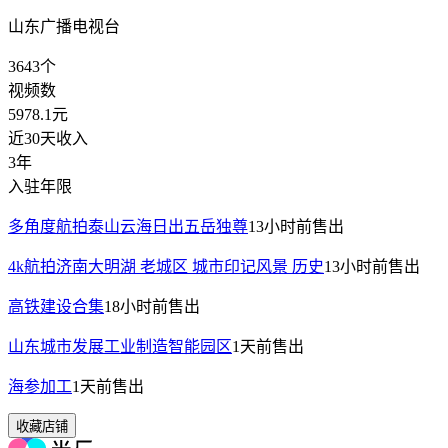
山东广播电视台
3643
个
视频数
5978.1
元
近30天收入
3年
入驻年限
多角度航拍泰山云海日出五岳独尊
13小时前
售出
4k航拍济南大明湖 老城区 城市印记风景 历史
13小时前
售出
高铁建设合集
18小时前
售出
山东城市发展工业制造智能园区
1天前
售出
海参加工
1天前
售出
收藏店铺