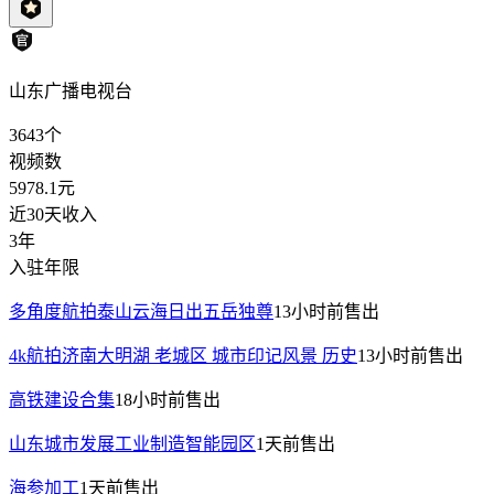
山东广播电视台
3643
个
视频数
5978.1
元
近30天收入
3年
入驻年限
多角度航拍泰山云海日出五岳独尊
13小时前
售出
4k航拍济南大明湖 老城区 城市印记风景 历史
13小时前
售出
高铁建设合集
18小时前
售出
山东城市发展工业制造智能园区
1天前
售出
海参加工
1天前
售出