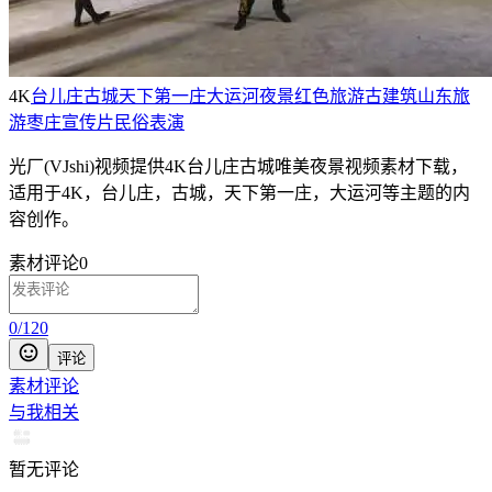
4K
台儿庄
古城
天下第一庄
大运河
夜景
红色旅游
古建筑
山东旅
游
枣庄
宣传片
民俗表演
光厂(VJshi)视频提供
4K台儿庄古城唯美夜景
视频素材
下载，
适用于
4K，台儿庄，古城，天下第一庄，大运河等主题
的内
容创作。
素材评论
0
0
/
120
评论
素材评论
与我相关
暂无评论