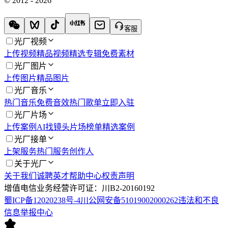
© 2012 - 2026
客服
光厂视频
上传视频
精品视频
精选专辑
免费素材
光厂图片
上传图片
精品图片
光厂音乐
热门音乐
免费音效
热门歌单
立即入驻
光厂片场
上传案例
AI找镜头
片场榜单
精选案例
光厂接单
上架服务
热门服务
创作人
关于光厂
关于我们
诚聘英才
帮助中心
权责声明
增值电信业务经营许可证：川B2-20160192
蜀ICP备12020238号-4
川公网安备51019002000262
违法和不良
信息举报中心