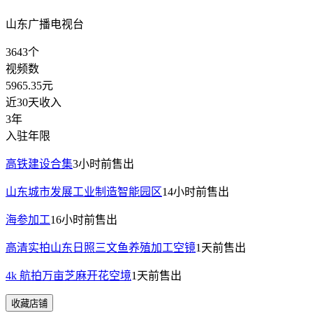
山东广播电视台
3643
个
视频数
5965.35
元
近30天收入
3年
入驻年限
高铁建设合集
3小时前
售出
山东城市发展工业制造智能园区
14小时前
售出
海参加工
16小时前
售出
高清实拍山东日照三文鱼养殖加工空镜
1天前
售出
4k 航拍万亩芝麻开花空境
1天前
售出
收藏店铺