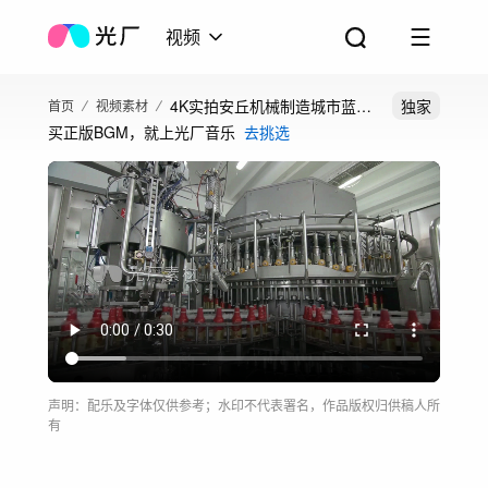
视频
4K实拍安丘机械制造城市蓝天
独家
首页
视频素材
买正版BGM，就上光厂音乐
去挑选
白云
声明：配乐及字体仅供参考；水印不代表署名，作品版权归供稿人所
有