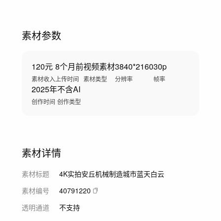
素材参数
120元
8个月前
视频素材
3840*2160
30p
素材收入
上传时间
素材类型
分辨率
帧率
2025年
不含AI
创作时间
创作类型
素材详情
素材标题
4K实拍安丘机械制造城市蓝天白云
素材编号
40791220
透明通道
不支持