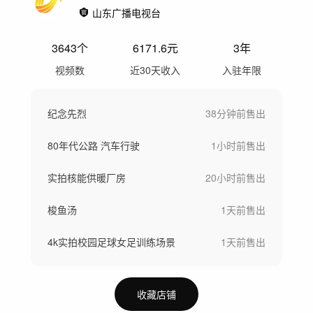
山东广播电视台
3643
个
6171.6
元
3年
视频数
近30天收入
入驻年限
纪念先烈
38分钟前
售出
80年代公路 汽车行驶
1小时前
售出
实拍核能供暖厂房
20小时前
售出
梭鱼汤
1天前
售出
4k实拍校园足球女足训练场景
1天前
售出
收藏店铺