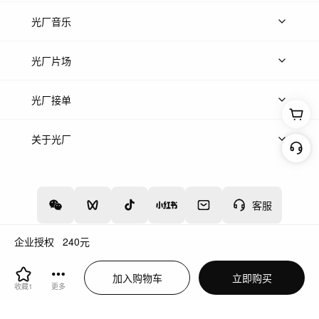
上传图片
精品图片
光厂音乐
热门音乐
免费音效
热门歌单
立即入驻
光厂片场
上传案例
AI找镜头
片场榜单
精选案例
光厂接单
上架服务
热门服务
创作人
关于光厂
关于我们
诚聘英才
帮助中心
权责声明
客服
企业授权
240
元
增值电信业务经营许可证：川B2-20160192
蜀ICP备12020238号-4
加入购物车
立即购买
川公网安备51019002000262
违法和不良信息举报中心
收藏
1
更多