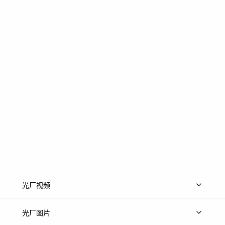
光厂视频
上传视频
精品视频
精选专辑
免费素材
光厂图片