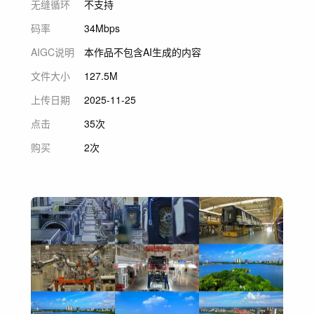
无缝循环
不支持
码率
34Mbps
AIGC说明
本作品不包含AI生成的内容
文件大小
127.5M
上传日期
2025-11-25
点击
35次
购买
2次