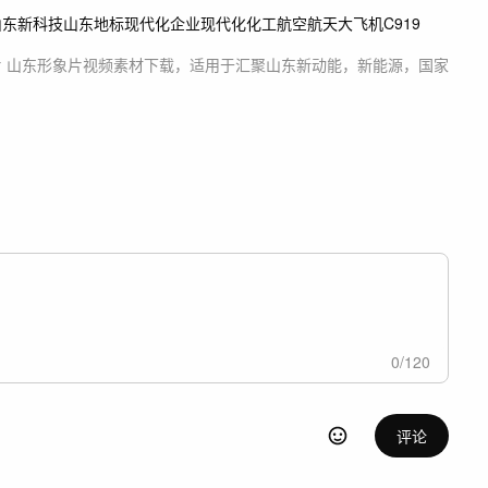
山东
新科技
山东地标
现代化企业
现代化化工
航空航天
大飞机
C919
片 山东形象片
视频素材
下载，适用于
汇聚山东新动能，新能源，国家
0
/
120
评论