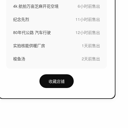
4k 航拍万亩芝麻开花空境
6小时前
售出
纪念先烈
11小时前
售出
80年代公路 汽车行驶
12小时前
售出
实拍核能供暖厂房
1天前
售出
梭鱼汤
2天前
售出
收藏店铺