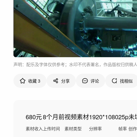
声明：配乐及字体仅供参考；水印不代表署名，作品版权归供稿
收藏
3
分享
评论
找相似
680元
8个月前
视频素材
1920*1080
25p
未
素材收入
上传时间
素材类型
分辨率
帧率
创作