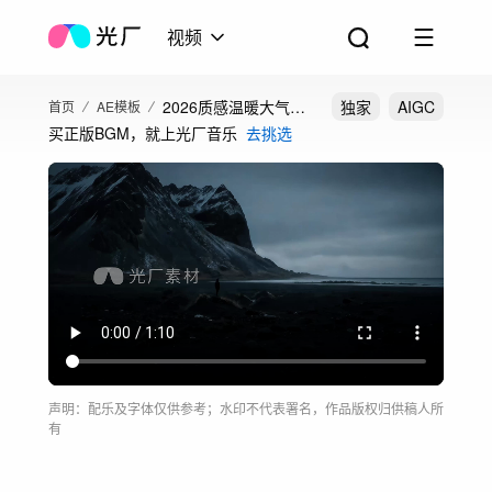
视频
2026质感温暖大气创
独家
AIGC
首页
AE模板
买正版BGM，就上光厂音乐
去挑选
意年度混剪宣传片头
声明：配乐及字体仅供参考；水印不代表署名，作品版权归供稿人所
有