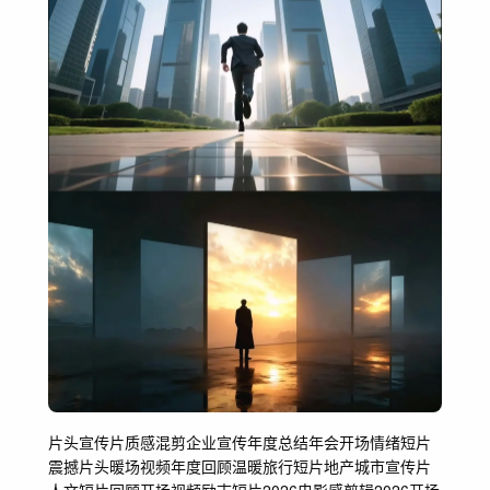
片头
宣传片
质感混剪
企业宣传
年度总结
年会开场
情绪短片
震撼片头
暖场视频
年度回顾
温暖
旅行短片
地产
城市宣传片