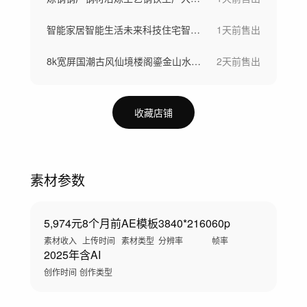
智能家居智能生活未来科技住宅智慧社区
1天前
售出
8k宽屏国潮古风仙境楼阁鎏金山水仙鹤背景
2天前
售出
收藏店铺
素材参数
5,974元
8个月前
AE模板
3840*2160
60p
素材收入
上传时间
素材类型
分辨率
帧率
2025年
含AI
创作时间
创作类型