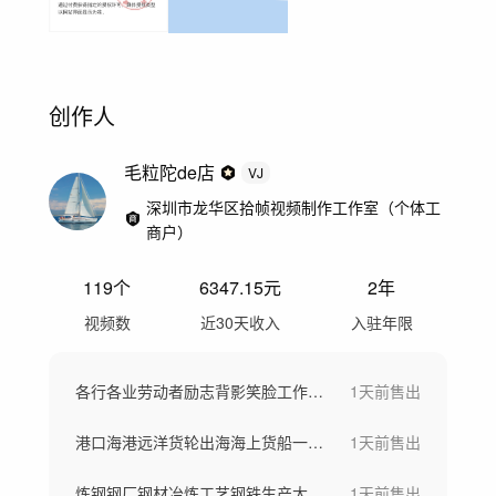
创作人
毛粒陀de店
VJ
深圳市龙华区拾帧视频制作工作室（个体工
商户）
119
个
6347.15
元
2年
视频数
近30天收入
入驻年限
各行各业劳动者励志背影笑脸工作场景劳动节
1天前
售出
港口海港远洋货轮出海海上货船一带一路
1天前
售出
炼钢钢厂钢材冶炼工艺钢铁生产大型工厂航拍
1天前
售出