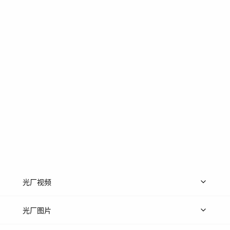
光厂视频
上传视频
精品视频
精选专辑
免费素材
光厂图片