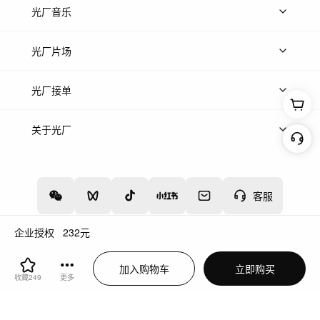
上传图片
精品图片
光厂音乐
热门音乐
免费音效
热门歌单
立即入驻
光厂片场
上传案例
AI找镜头
片场榜单
精选案例
光厂接单
上架服务
热门服务
创作人
关于光厂
关于我们
诚聘英才
帮助中心
权责声明
客服
企业授权
232
元
增值电信业务经营许可证：川B2-20160192
蜀ICP备12020238号-4
加入购物车
立即购买
川公网安备51019002000262
违法和不良信息举报中心
收藏
249
更多