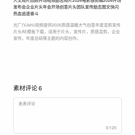
人文短片
回顾
开场视频
励志短片
2026
电影感剪辑
2026开场
发布会
企业片头
年会
开场
创意片头
团队宣传
励志
图文快闪
热血追逐奋斗
光厂(VJshi)视频提供
2026质感温暖大气创意年度混剪宣传
片头
AE模板
下载，适用于
片头，宣传片，质感混剪，企业
宣传，年度总结等主题
的内容创作。
素材评论
6
0
/
120