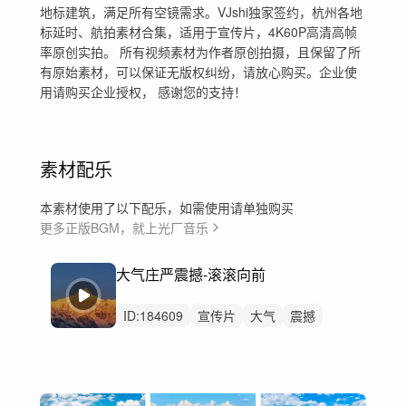
地标建筑，满足所有空镜需求。VJshi独家签约，杭州各地
标延时、航拍素材合集，适用于宣传片，4K60P高清高帧
率原创实拍。 所有视频素材为作者原创拍摄，且保留了所
有原始素材，可以保证无版权纠纷，请放心购买。企业使
用请购买企业授权， 感谢您的支持！
素材配乐
本素材使用了以下配乐，如需使用请单独购买
更多正版BGM，就上光厂音乐
大气庄严震撼-滚滚向前
ID:
184609
宣传片
大气
震撼
节奏
科技
活力
希望
片头
广告
开场
史诗
激昂
大气震撼
党政
励志