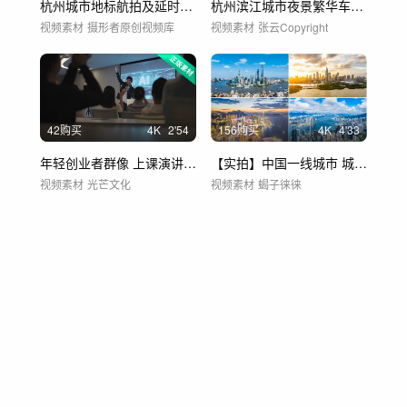
杭州城市地标航拍及延时合集
杭州滨江城市夜景繁华车流航拍
视频素材
摄形者原创视频库
视频素材
张云Copyright
42购买
4
K
2'54
156购买
4
K
4'33
年轻创业者群像 上课演讲提案庆祝鼓掌合集
【实拍】中国一线城市 城市航拍 城市延时
视频素材
光芒文化
视频素材
蝎子徕徕