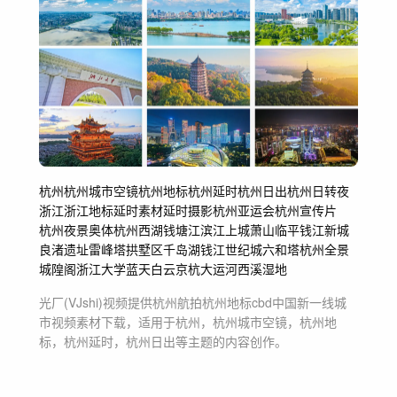
杭州
杭州城市空镜
杭州地标
杭州延时
杭州日出
杭州日转夜
浙江
浙江地标
延时素材
延时摄影
杭州亚运会
杭州宣传片
杭州夜景
奥体
杭州西湖
钱塘江
滨江上城萧山临平
钱江新城
良渚遗址
雷峰塔
拱墅区
千岛湖
钱江世纪城
六和塔
杭州全景
城隍阁
浙江大学
蓝天白云
京杭大运河
西溪湿地
光厂(VJshi)视频提供
杭州航拍杭州地标cbd中国新一线城
市
视频素材
下载，适用于
杭州，杭州城市空镜，杭州地
标，杭州延时，杭州日出等主题
的内容创作。