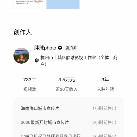
创作人
胖球photo
航拍师
杭州市上城区胖球影视工作室（个体工商
户）
733
个
3.5万
元
3年
视频数
近30天收入
入驻年限
海南海口城市宣传片
1小时前
售出
2026最新开封城市宣传片
3小时前
售出
实拍飞机起飞降落悬日悬月出行春节回家
3小时前
售出