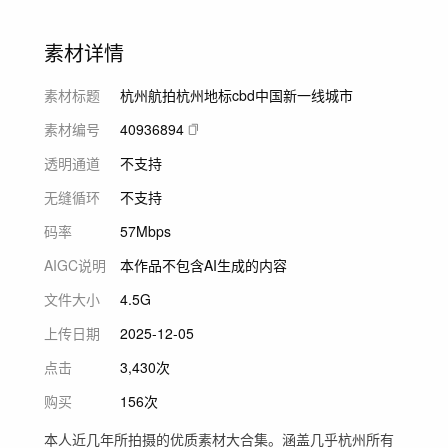
素材详情
素材标题
杭州航拍杭州地标cbd中国新一线城市
素材编号
40936894
透明通道
不支持
无缝循环
不支持
码率
57Mbps
AIGC说明
本作品不包含AI生成的内容
文件大小
4.5G
上传日期
2025-12-05
点击
3,430次
购买
156次
本人近几年所拍摄的优质素材大合集。涵盖几乎杭州所有