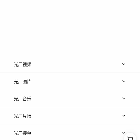
光厂视频
上传视频
精品视频
精选专辑
免费素材
光厂图片
上传图片
精品图片
光厂音乐
热门音乐
免费音效
热门歌单
立即入驻
光厂片场
上传案例
AI找镜头
片场榜单
精选案例
光厂接单