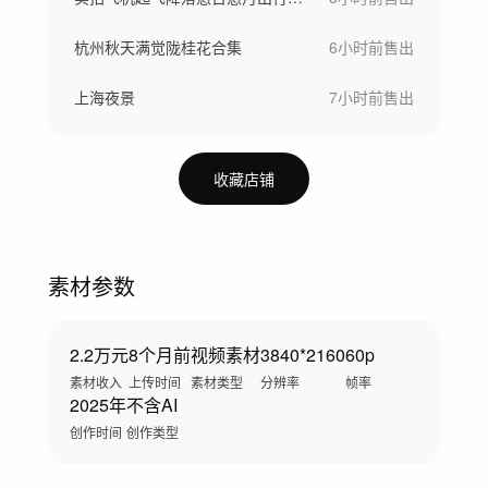
杭州秋天满觉陇桂花合集
6小时前
售出
上海夜景
7小时前
售出
收藏店铺
素材参数
2.2万元
8个月前
视频素材
3840*2160
60p
素材收入
上传时间
素材类型
分辨率
帧率
2025年
不含AI
创作时间
创作类型