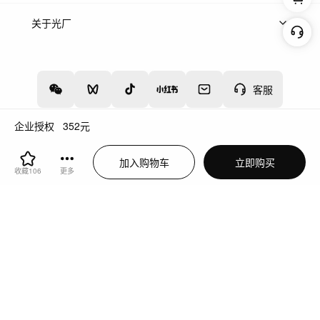
上架服务
热门服务
创作人
关于光厂
关于我们
诚聘英才
帮助中心
权责声明
客服
企业授权
352
元
增值电信业务经营许可证：川B2-20160192
蜀ICP备12020238号-4
加入购物车
立即购买
川公网安备51019002000262
违法和不良信息举报中心
收藏
106
更多
切换到电脑版