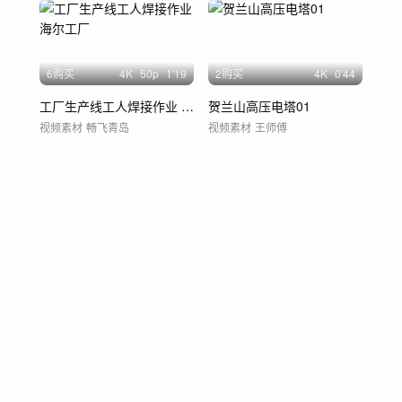
6购买
4
K
50
p
1'19
2购买
4
K
0'44
工厂生产线工人焊接作业 海尔工厂
贺兰山高压电塔01
视频素材
畅飞青岛
视频素材
王师傅