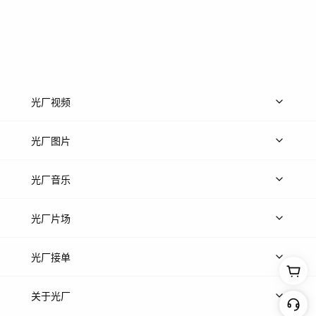
光厂视频
上传视频
精品视频
精选专辑
免费素材
光厂图片
上传图片
精品图片
光厂音乐
热门音乐
免费音效
热门歌单
立即入驻
光厂片场
上传案例
AI找镜头
片场榜单
精选案例
光厂接单
上架服务
热门服务
创作人
关于光厂