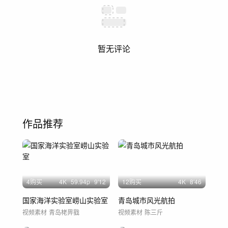
暂无评论
作品推荐
4购买
4
K
59.94
p
9'12
12购买
4
K
8'46
国家海洋实验室崂山实验室
青岛城市风光航拍
视频素材
青岛栳畀戥
视频素材
陈三斤