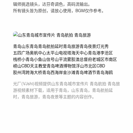
辑师挑选镜头，达芬奇调色，高码流输出。
所有镜头皆为原创，请放心使用，BGM仅作参考。
青岛
山东青岛
青岛航拍延时
青岛旅游
青岛夜景
灯光秀
五四广场
奥帆中心
太平山电视塔
海天中心
青岛港
李沧区
栈桥
小青岛
小鱼山
信号山
平流雾
胶澳总督府
老城区
市南区
崂山CBD
天主教堂
青岛啤酒博物馆
浮山
市北区CBD
胶州湾跨海大桥
青岛西海岸
金沙滩
青岛啤酒节
青岛海鸥
光厂(VJshi)视频提供
山东青岛城市宣传片 青岛航拍 青岛旅
游
视频素材
下载，适用于
青岛，山东青岛，青岛航拍延
时，青岛旅游，青岛夜景等主题
的内容创作。