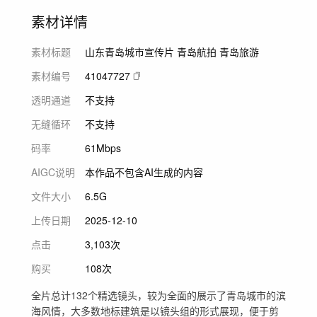
素材详情
素材标题
山东青岛城市宣传片 青岛航拍 青岛旅游
素材编号
41047727
透明通道
不支持
无缝循环
不支持
码率
61Mbps
AIGC说明
本作品不包含AI生成的内容
文件大小
6.5G
上传日期
2025-12-10
点击
3,103次
购买
108次
全片总计132个精选镜头，较为全面的展示了青岛城市的滨
海风情，大多数地标建筑是以镜头组的形式展现，便于剪