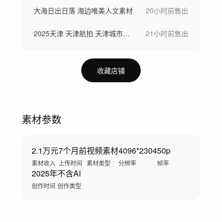
大海日出日落 海边唯美人文素材
20小时前
售出
2025天津 天津航拍 天津城市宣传片
21小时前
售出
收藏店铺
素材参数
2.1万元
7个月前
视频素材
4096*2304
50p
素材收入
上传时间
素材类型
分辨率
帧率
2025年
不含AI
创作时间
创作类型